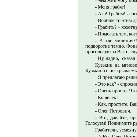
- Чем же я могу по
- Меня грабят!
- Ага! Грабим! - со
- Вообще-то этим д
- Грабить? – хохотн
- Помогать тем, ког
- А где милиция?
подворотне темно. Фона
проголосую за Вас след
- Ну, ладно,- сказа
Кузькин на мгнове
Кузькина с нескрываем
- Я предлагаю реши
- Это как? - спроси
- Очень просто. Что
- Кошелёк!
- Как, простите, Ва
- Олег Петрович.
- Вот, давайте, п
Голосуем! Поднимите р
Грабители, усмехну
- А Вы, Олег Петро