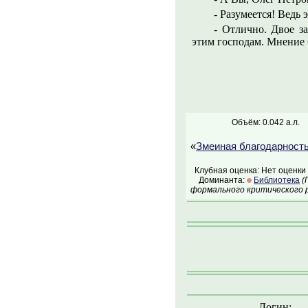
- Разумеется! Ведь
- Отлично. Двое з
этим господам. Мнение б
Объём: 0.042 а.л.
«
Змеиная благодарност
Клубная оценка: Нет оценки
Доминанта:
Библиотека
(
формального критического р
Логин: