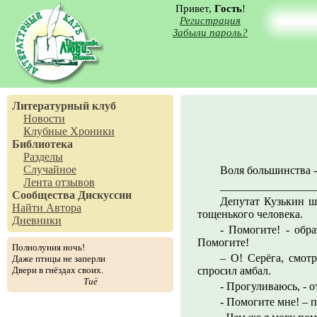
Привет,
Гость
!
Регистрация
Забыли пароль?
Литературный клуб
Новости
Клубные Хроники
Библиотека
Разделы
Случайное
Воля большинства -
Лента отзывов
_________________
Сообщества
Дискуссии
Депутат Кузькин ш
Найти Автора
тощенького человека.
Дневники
- Помогите! - обр
Помогите!
Полнолуния ночь!
– О! Серёга, смот
Даже птицы не заперли
Двери в гнёздах своих.
спросил амбал.
Тиё
- Прогуливаюсь, - о
- Помогите мне! – 