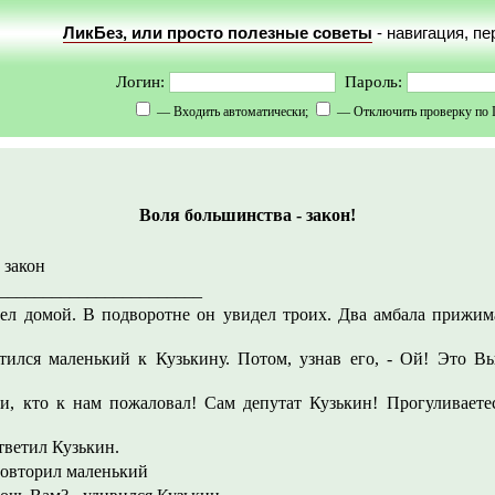
ЛикБез, или просто полезные советы
- навигация, п
Логин:
Пароль:
— Входить автоматически;
— Отключить проверку по 
Воля большинства - закон!
 закон
_______________________
ел домой. В подворотне он увидел троих. Два амбала прижима
атился маленький к Кузькину. Потом, узнав его, - Ой! Это В
ри, кто к нам пожаловал! Сам депутат Кузькин! Прогуливаетес
тветил Кузькин.
повторил маленький