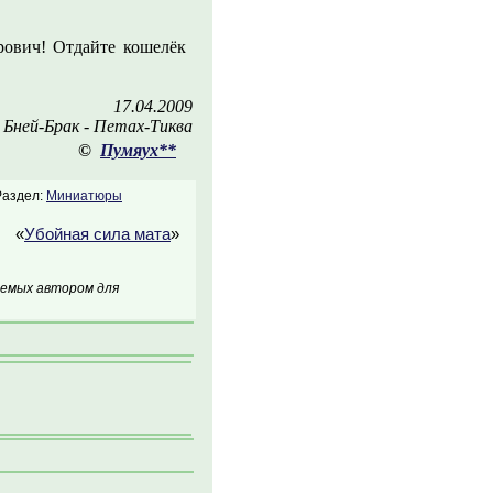
рович! Отдайте кошелёк
17.04.2009
Бней-Брак - Петах-Тиква
©
Пумяух**
Раздел:
Миниатюры
«
Убойная сила мата
»
аемых автором для