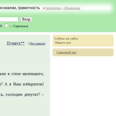
ерсоналии, грамотность
Библиотека
Объявления
//
IP;
— Спрятаться
Сейчас на сайте:
Никого нет
Пумяух**
/
(без цикла)
Сквозной чат
ли к стене маленького,
ы? А я Ваш избиратель!
ь, господин депутат? –