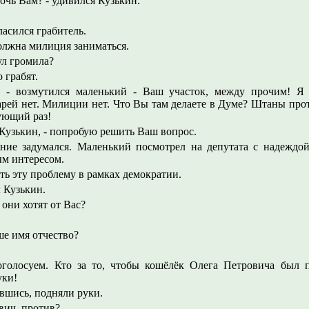
мочь Вам? - удивился Кузькин.
гласился грабитель.
олжна милиция заниматься.
ул громила?
о грабят.
! - возмутился маленький - Ваш участок, между прочим! Я 
рей нет. Милиции нет. Что Вы там делаете в Думе? Штаны прот
ующий раз!
л Кузькин, - попробую решить Ваш вопрос.
ние задумался. Маленький посмотрел на депутата с надеждо
ым интересом.
ть эту проблему в рамках демократии.
л Кузькин.
 они хотят от Вас?
ше имя отчество?
роголосуем. Кто за то, чтобы кошёлёк Олега Петровича был 
уки!
вшись, подняли руки.
вич, против?