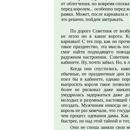
от облегчения, но вовремя спохва
перед королем... особенно перед 
рамки. Может, после карнавала и 
это решено, пойдем завтракать.
По дороге Советник от возбу
не лезло ни в какие ворота. К
карнавал! С тех пор, как он про
такое празднество, эта мысль пос
смог найти подходящего повода
радужном настроении. Советник
кабинете. Ну, почти забыл. Но, в 
Когда они спустились, нако
обычные, не праздничные дни (н
поел бы в кабинете, однако пор
выпросить короля такое позволен
более не рисковал даже заикать
умудрилась задержаться даже д
молодых и разумных, настоящий т
опоздать. Мужчинам никогда не д
король не раз замечали, что госу
чем процесс одевания дамы. Как 
быстрее, но над этой тайной и тот
Они не спеша заняли свои ме