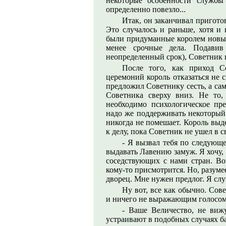
некоторые особенности службы 
определенно повезло...
Итак, он заканчивал приготов
Это случалось и раньше, хотя и 
были придуманные королем новые 
менее срочные дела. Подавив
неопределенный срок), Советник 
После того, как приход С
церемоний король отказаться не с
предложил Советнику сесть, а сам
Советника сверху вниз. Не то
необходимо психологическое пр
надо же поддерживать некоторый
никогда не помешает. Король выд
к делу, пока Советник не ушел в 
- Я вызвал тебя по следующе
выдавать Лавению замуж. Я хочу,
соседствующих с нами стран. Воз
кому-то присмотрится. Но, разумее
дворец. Мне нужен предлог. Я сл
Ну вот, все как обычно. Со
и ничего не выражающим голосом
- Ваше Величество, не виж
устраивают в подобных случаях ба