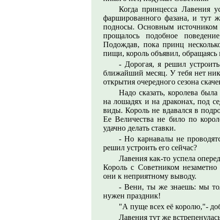
Когда принцесса Лавения ус
фаршированного фазана, и тут ж
подносы. Основным источником э
прощалось подобное поведение
Подождав, пока принц нескольк
пищи, король объявил, обращаясь 
- Дорогая, я решил устроит
ближайший месяц. У тебя нет ник
открытия очередного сезона скаче
Надо сказать, королева была
на лошадях и на драконах, под с
виды. Король не вдавался в подро
Ее Величества не било по корол
удачно делать ставки.
- Но карнавалы не проводят
решил устроить его сейчас?
Лавения как-то успела опере
Король с Советником незаметно 
они к неприятному выводу.
- Вени, ты же знаешь: мы т
нужен праздник!
"А пуще всех её королю,"- до
Лавения тут же встрепенулась