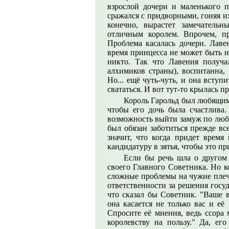
взрослой дочери и маленького 
сражался с придворными, гоняя и
конечно, вырастет замечательн
отличным королем. Впрочем, п
Проблема касалась дочери. Лаве
время принцесса не может быть н
никто. Так что Лавения получа
алхимиков страны), воспитанна, 
Но... ещё чуть-чуть, и она вступ
свататься. И вот тут-то крылась п
Король Гарольд был любящим 
чтобы его дочь была счастлива.
возможность выйти замуж по любв
был обязан заботиться прежде вс
значит, что когда придет время
кандидатуру в зятья, чтобы это пр
Если бы речь шла о другом 
своего Главного Советника. Но к
сложные проблемы на чужие плечи
ответственности за решения госу
что сказал бы Советник. "Ваше в
она касается не только вас и её
Спросите её мнения, ведь ссора 
королевству на пользу." Да, е