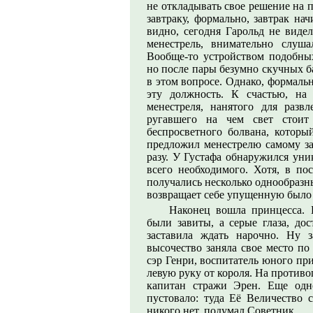
не откладывать свое решение на п
завтраку, формально, завтрак нач
видно, сегодня Гарольд не виде
менестрель, внимательно слуша
Вообще-то устройством подобны
но после пары безумно скучных б
в этом вопросе. Однако, формаль
эту должность. К счастью, на
менестреля, нанятого для разв
ругавшего на чем свет стоит
беспросветного болвана, которы
предложил менестрелю самому за
разу. У Густафа обнаружился уни
всего необходимого. Хотя, в по
получались несколько однообразн
возвращает себе упущенную было 
Наконец вошла принцесса. 
были завиты, а серые глаза, дос
заставила ждать нарочно. Ну з
высочество заняла свое место по
сэр Генри, воспитатель юного пр
левую руку от короля. На против
капитан стражи Эрен. Еще одн
пустовало: туда Её Величество с
никого нет, подумал Советник.