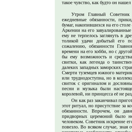
такое чувство, как будто он нашел
Утром Главный Советник 
ежедневные обязанности, прики
бумаг, накопившихся на его столе 
Аркении на его завуалированные у
ему не терпелось заглянуть в др
толикой удачи добытый его по
сожалению, обязанности Главно
времени на его хобби, но с друго
бы ему возможность и средств
свитки, как легенда о таинств
далеких западных заморских стра
Смерти туземцев южного материка
или труднодоступна, но в коллек
свиток с оригиналом и дословн
песни и музыка были настояще
королевой, ни принцесса её не раз
Он как раз заканчивал приго
этот ритуал, но присутствие за 
обязанности. Впрочем, он да
придворных церемоний было не
человеком. Советник искренне его
повезло. Во всяком случае, зная