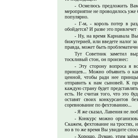
- Осмелюсь предложить Вам
мероприятие не проводилось уже 
популярно.
- Г-м, - король потер в ра
обойдется? И разве это привлече
- Ну, на время Карнавала В
бижутерией, или введете налог за 
правда, может быть проблематично.
Тут Советник заметил выр
тоскливый стон, он произнес:
- Эту сторону вопроса я в
принцев... Можно объявить о как
ценной, чтобы ради нее принцы 
отправить к нам сыновей. К пр
каждую страну будет представлять
есть. Не считая того, что это б
оставят своих конкурсантов бе
соревнование по фехтованию...
- Я же сказал, Лавения не лю
- Конкурс можно организова
Скажем, фехтование на тростях, и
но в то же время Вы увидите спос
- Хорошо. Думаю, этим займе