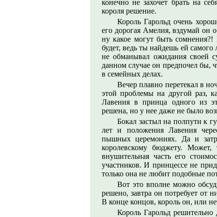
конечно не захочет брать на себ
короля решение.
Король Гарольд очень хорошо
его дорогая Амелия, вздумай он о
ну какое могут быть сомнения?!
будет, ведь ты найдешь ей самого 
не обманывал ожидания своей с
данном случае он предпочел бы, ч
в семейных делах.
Вечер плавно перетекал в ноч
этой проблемы на другой раз, к
Лавения в принца одного из э
решена, но у нее даже не было во
Бокал застыл на полпути к гу
лет и положения Лавения чере
пышных церемониях. Да и затр
королевскому бюджету. Может, 
внушительная часть его стоимос
участников. И принцессе не прид
только она не любит подобные пот
Вот это вполне можно обсуди
решено, завтра он потребует от н
В конце концов, король он, или нет
Король Гарольд решительно 