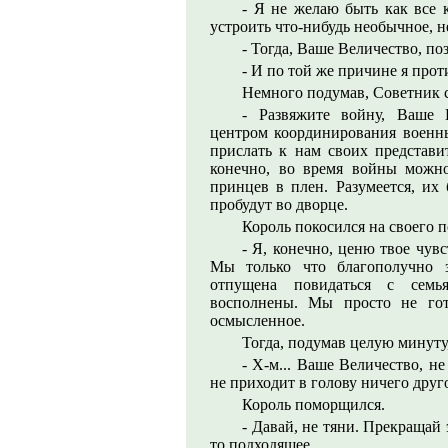
- Я не желаю быть как все 
устроить что-нибудь необычное, не
- Тогда, Ваше Величество, поз
- И по той же причине я прот
Немного подумав, Советник 
- Развяжите войну, Ваше В
центром координирования военн
прислать к нам своих представи
конечно, во время войны можно
принцев в плен. Разумеется, их
пробудут во дворце.
Король покосился на своего 
- Я, конечно, ценю твое чув
Мы только что благополучно з
отпущена повидаться с семь
восполнены. Мы просто не гот
осмысленное.
Тогда, подумав целую минуту
- Х-м... Ваше Величество, н
не приходит в голову ничего друго
Король поморщился.
- Давай, не тяни. Прекращай 
то подходящее.