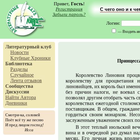
Привет,
Гость
!
Регистрация
С чего оно и к ч
Забыли пароль?
Логин:
— Входить ав
Литературный клуб
Новости
Клубные Хроники
Принцесса
Библиотека
Разделы
Случайное
Королевство Линовия процве
Лента отзывов
королевству для процветания 
Сообщества
линовийцев, их король был именн
Дискуссии
без причин налоги, не воевал 
Найти Автора
позволял другим отобрать часть с
Дневники
королевствах ежегодной столюмск
поставщикам. В общем, граждане 
гордиться своим монархом. Несо
Смотри-ка, соловей
Поёт всё ту же песню
заслуженным уважением своих п
И пред лицом господ!
В этот теплый июльский вече
Исса
вина и в очередной раз думал на
месяц. Его личная жизнь вполне