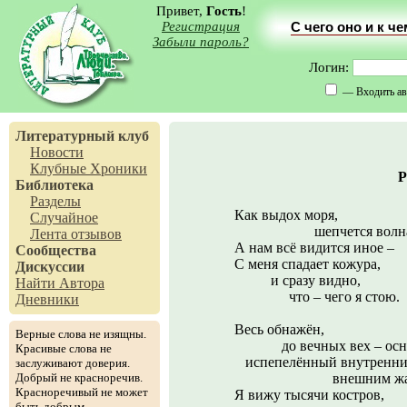
Привет,
Гость
!
Регистрация
С чего оно и к ч
Забыли пароль?
Логин:
— Входить ав
Литературный клуб
Новости
Клубные Хроники
Р
Библиотека
Разделы
Как выдох моря,
Случайное
шепчется волна
Лента отзывов
А нам всё видится иное –
Сообщества
С меня спадает кожура,
Дискуссии
и сразу видно,
Найти Автора
что – чего я стою.
Дневники
Весь обнажён,
Верные слова не изящны.
до вечных вех – осн
Красивые слова не
испепелённый внутренни
заслуживают доверия.
Добрый не красноречив.
внешним жар
Красноречивый не может
Я вижу тысячи костров,
быть добрым.