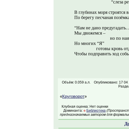
“слеза ребён
В глубинах моря строятся в
По берегу песчаная позём
“Нам не дано предугадать
Мы движемся –
но по наить
Но многих “Я”
готовы кровь отда
Чтобы подправить ход соб
Объём: 0.059 а.л.
Опубликовано: 17 04
Разде
«
Круговорот
»
Клубная оценка: Нет оценки
Доминанта:
Библиотека
(Пространств
предназначаемых автором для формальн
Д