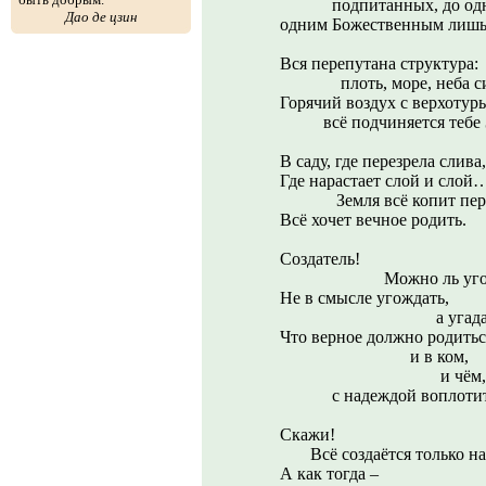
подпитанных, до одн
Дао де цзин
одним Божественным лишь
Вся перепутана структура:
плоть, море, неба си
Горячий воздух с верхотур
всё подчиняется тебе З
В саду, где перезрела слива,
Где нарастает слой и слой
Земля всё копит пере
Всё хочет вечное родить.
Создатель!
Можно ль угоди
Не в смысле угождать,
а угадать
Что верное должно родитьс
и в ком,
и чём,
с надеждой воплотит
Скажи!
Всё создаётся только на
А как тогда –