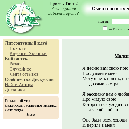
Привет,
Гость
!
Регистрация
С чего оно и к ч
Забыли пароль?
Логин:
— Входить ав
Литературный клуб
Новости
Клубные Хроники
Малень
Библиотека
Разделы
Я песню вам свою пою
Случайное
Послушайте меня.
Лента отзывов
Могу я петь и день, и н
Сообщества
Дискуссии
до самого утра.
Найти Автора
Дневники
Я расскажу вам о любв
Про милую свою.
Печальный мир!
Который век уходит в н
Даже когда расцветают вишни...
а я ещё люблю.
Даже тогда...
Исса
Она была всем хороша
И верила в меня.