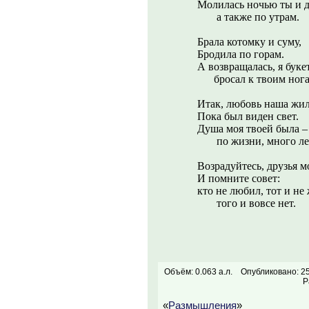
Молилась ночью ты и 
а также по утрам.
Брала котомку и суму,
Бродила по горам.
А возвращалась, я буке
бросал к твоим нога
Итак, любовь наша жил
Пока был виден свет.
Душа моя твоей была –
по жизни, много ле
Возрадуйтесь, друзья м
И помните совет:
кто не любил, тот и не
того и вовсе нет.
Объём: 0.063 а.л.
Опубликовано: 25
Р
«
Размышления
»