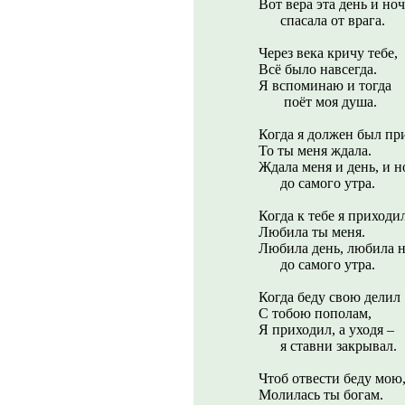
Вот вера эта день и ноч
спасала от врага.
Через века кричу тебе,
Всё было навсегда.
Я вспоминаю и тогда
поёт моя душа.
Когда я должен был пр
То ты меня ждала.
Ждала меня и день, и н
до самого утра.
Когда к тебе я приходил
Любила ты меня.
Любила день, любила н
до самого утра.
Когда беду свою делил
С тобою пополам,
Я приходил, а уходя –
я ставни закрывал.
Чтоб отвести беду мою
Молилась ты богам.