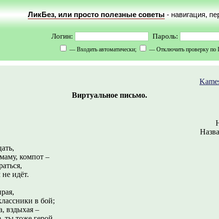
ЛикБез, или просто полезные советы
- навигация, п
Логин:
Пароль:
— Входить автоматически;
— Отключить проверку по 
Kame
Виртуальное письмо.
Назва
цать,
у, компот –
раться,
е идёт.
рая,
ссники в бой;
, вздыхая –
ы тоже герой.