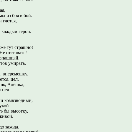
ая,
боя в бой.
и глотая,
ый герой.
т страшно!
е отставать! –
копашный,
в умирать.
, вперемешку.
ется, цел.
шь, Алёшка;
 пел.
й комвзводный,
укой.
ть бы высотку,
ивой.-
до захода.