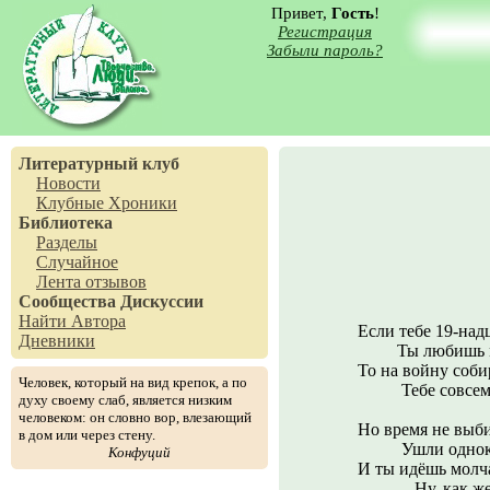
Привет,
Гость
!
Регистрация
Забыли пароль?
Литературный клуб
Новости
Клубные Хроники
Библиотека
Разделы
Случайное
Лента отзывов
Сообщества
Дискуссии
Найти Автора
Если тебе 19-над
Дневники
Ты любишь мам
То на войну соби
Человек, который на вид крепок, а по
Тебе совсем н
духу своему слаб, является низким
человеком: он словно вор, влезающий
Но время не выби
в дом или через стену.
Ушли однокла
Конфуций
И ты идёшь молча
Ну, как же, т