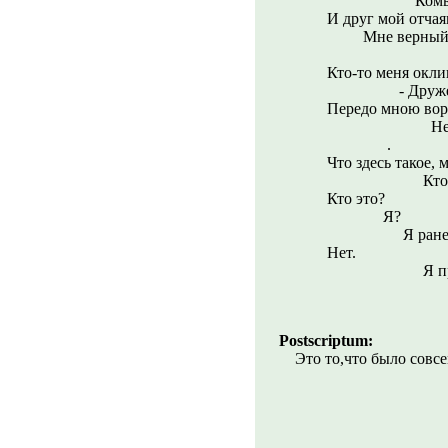
Комвзвода 
И друг мой отчая
Мне верный в с
Кто-то меня окли
- Друже, вст
Передо мною вор
Неужто я 
.
Что здесь такое, 
Кто-то про
Кто это?
Я?
Я ранен
Нет.
Я просто
Postscriptum:
Это то,что было совсе