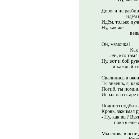
Дороги не разбир
идём мы из 
Идём, только пул
Ну, как же –
ведь кажд
Ой, мамочка!
Как же ту
-Эй, кто там? Н
Ну, вот и бой ру
и каждый гото
Свалились в окоп
Ты знаешь, я, каж
Погиб, ты помни
Играл на гитаре и
Подполз подбиты
Кровь, зажимая р
- Ну, как вы? Взя
пока я ещё ж
Мы снова в огне 