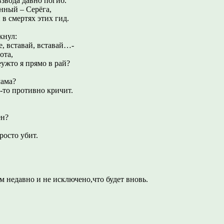
давно погиб.
нный – Серёга,
мертях этих гид.
кнул:
авай, вставай…-
ота,
прямо в рай?
мама?
тивно кричит.
?
 убит.
м недавно и не исключено,что будет вновь.