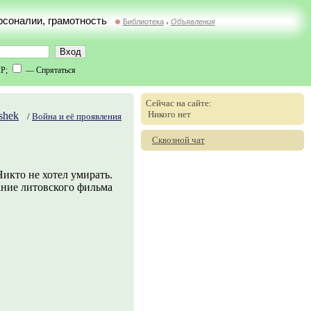
ерсоналии, грамотность
Библиотека
Объявления
//
IP;
— Спрятаться
Сейчас на сайте:
Никого нет
shek
/
Война и её проявления
Сквозной чат
Никто не хотел умирать.
ние литовского фильма