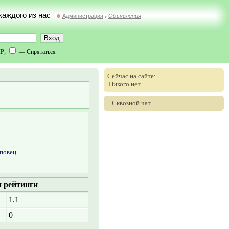
 каждого из нас
Администрация
Объявления
//
IP;
— Спрятаться
Сейчас на сайте:
Никого нет
Сквозной чат
повец
 рейтинги
1.1
0