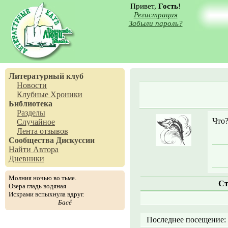
Привет,
Гость
!
Регистрация
Забыли пароль?
Литературный клуб
Новости
Клубные Хроники
Библиотека
Разделы
Что
Случайное
Лента отзывов
Сообщества
Дискуссии
Найти Автора
Дневники
Молния ночью во тьме.
Ст
Озера гладь водяная
Искрами вспыхнула вдруг.
Басё
Последнее посещение: