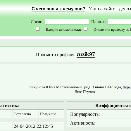
С чего оно и к чему оно?
- Уют на сайте - дело
Логин:
Пароль:
— Входить автоматически;
— Отключить проверку по 
zuzik97
Просмотр профиля:
?
Яскунова Юлия Мартемьяновна, род. 3 июня 1997 года,
Чере
Ник: Паучок
атистика
Коэффициенты и
Оставлено
Получено
Популярность:
Активность:
24-04-2012 22:12:45