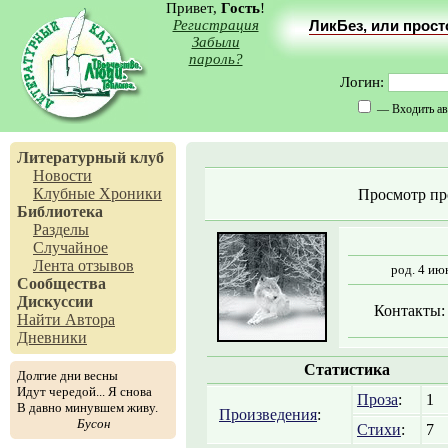
Привет,
Гость
!
Регистрация
ЛикБез, или прос
Забыли
пароль?
Логин:
— Входить ав
Литературный клуб
Новости
Клубные Хроники
Просмотр пр
Библиотека
Разделы
Случайное
Лента отзывов
род. 4 ию
Сообщества
Дискуссии
Контакты:
Найти Автора
Дневники
Статистика
Долгие дни весны
Идут чередой... Я снова
Проза
:
1
В давно минувшем живу.
Произведения
:
Бусон
Стихи
:
7