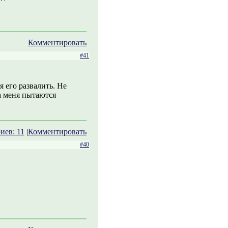
Комментировать
#41
я его развалить. Не
да меня пытаются
иев: 11
|
Комментировать
#40