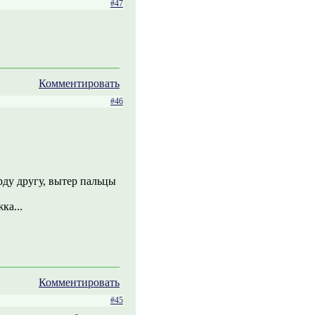
#47
Комментировать
#46
рду другу, вытер пальцы
ка...
Комментировать
#45