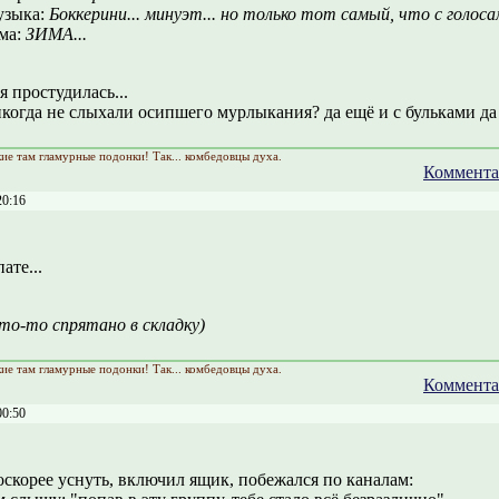
зыка:
Боккерини... минуэт... но только тот самый, что с голосам
ма:
ЗИМА...
 простудилась...
когда не слыхали осипшего мурлыкания? да ещё и с бульками да 
кие там гламурные подонки! Так... комбедовцы духа.
Коммента
20:16
ате...
то-то спрятано в складку)
кие там гламурные подонки! Так... комбедовцы духа.
Коммента
00:50
оскорее уснуть, включил ящик, побежался по каналам: