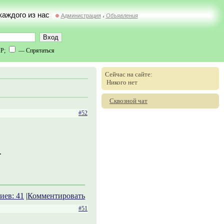
 каждого из нас
Администрация
Объявления
//
IP;
— Спрятаться
Сейчас на сайте:
Никого нет
Сквозной чат
#52
.
иев: 41
|
Комментировать
#51