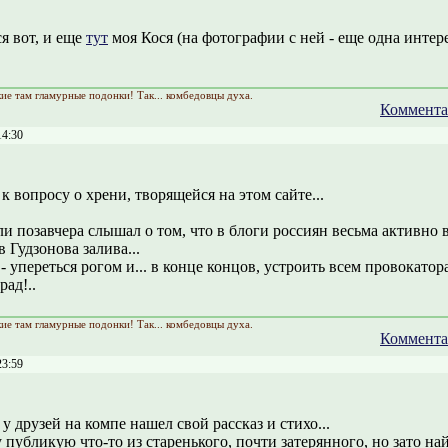
я вот, и еще
тут
моя Кося (на фотографии с ней - еще одна интер
кие там гламурные подонки! Так... комбедовцы духа.
Коммента
14:30
к вопросу о хрени, творящейся на этом сайте...
ли позавчера слышал о том, что в блоги россиян весьма активно
в Гудзонова залива...
- упереться рогом и... в конце концов, устроить всем провокато
ад!..
кие там гламурные подонки! Так... комбедовцы духа.
Коммента
23:59
у друзей на компе нашел свой рассказ и стихо...
 публикую что-то из старенького, почти затерянного, но зато на