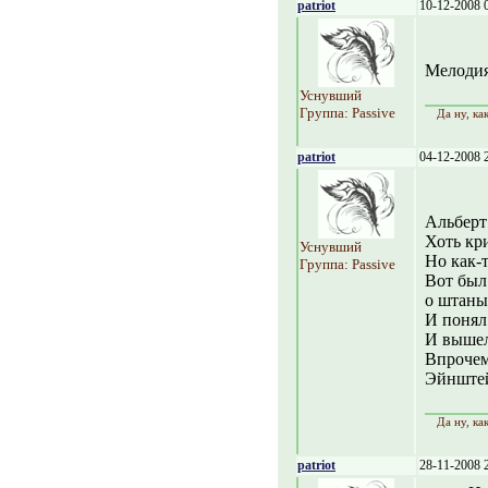
patriot
10-12-2008 
Мелодия 
Уснувший
Группа: Passive
Да ну, ка
patriot
04-12-2008 
Альберт
Хоть кри
Уснувший
Но как-
Группа: Passive
Вот был
о штаны 
И понял
И вышел
Впрочем
Эйнштей
Да ну, ка
patriot
28-11-2008 