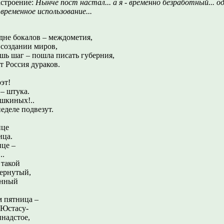
строение:
Нынче пост настал... а я - временно безработный... о
 временное использование...
дне бокалов – междометия,
 создании миров,
ь шаг – пошла писать губерния,
т Россия дураков.
эт!
 – штука.
ушкиных!..
еделе подвезут.
ице
ица.
ице –
..
 такой
вернутый,
анный
м пятница –
 Юстасу-
инадстое,