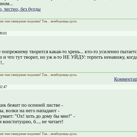
ном...
, честно, без булды
кие там гламурные подонки! Так... комбедовцы духа.
09:01
 попрежнему творится какая-то хрень... кто-то усиленно пытаетс
о и что тут творит, но уж я-то НЕ УЙДУ: терпеть ненавижу, ког
!..
кие там гламурные подонки! Так... комбедовцы духа.
Комментар
02:47
жик бежит по осенней листве -
ы, волки на него нападают -
умает: "Ох! хоть до дому бы мне!" -
 конституцию, б..., не читает!
кие там гламурные подонки! Так... комбедовцы духа.