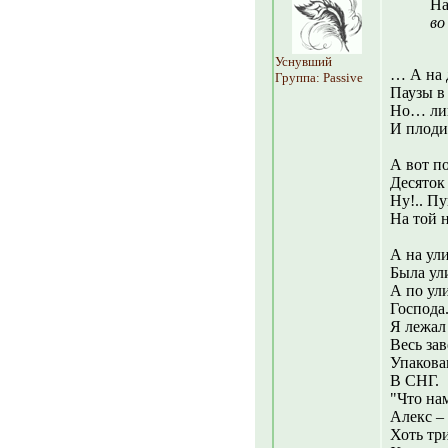
На
во
Уснувший
… А на 
Группа: Passive
Паузы в
Но… лиш
И плоди
А вот по
Десяток
Ну!.. П
На той н
А на ул
Была ул
А по ул
Господа.
Я лежал
Весь за
Упаков
В СНГ.
"Что на
Алекс –
Хоть тр