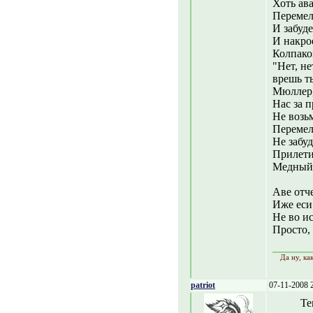
Хоть ава
Перемел
И забуде
И накро
Колпако
"Нет, не
врешь ты
Мюллер,
Нас за п
Не возь
Перемел
Не забуд
Прилети
Медный 
Аве отч
Иже еси
Не во ис
Просто, 
Да ну, ка
patriot
07-11-2008 
Те