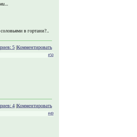
и...
соловьями в гортани?..
риев: 5
|
Комментировать
#50
риев: 4
|
Комментировать
#49