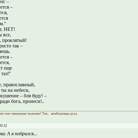
нс –
ется –
тся,
ется
м."
т, НЕТ!
 все,
 проклятый!
росто так –
мешь.
ется –
ется,
т еще
таз!"
е, православный,
 ты на небеси,
кушение – бля буду! –
ради бога, пронеси!..
кие там гламурные подонки! Так... комбедовцы духа.
20:32
ма:
А я побрился...