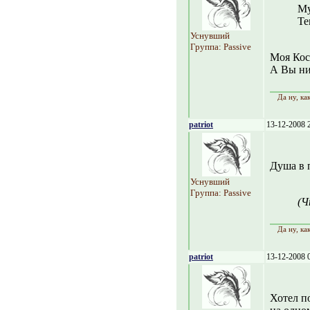
Му
Те
Уснувший
Группа: Passive
Моя Кося
А Вы ни
Да ну, ка
patriot
13-12-2008 
Душа в п
Уснувший
Группа: Passive
(Ч
Да ну, ка
patriot
13-12-2008 
Хотел п