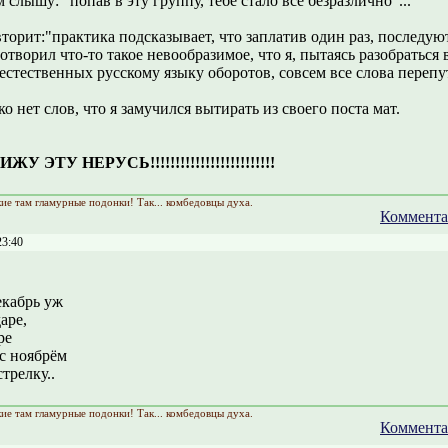
 слышу: "попав в эту группу, тебе стало всё безразлично"...
торит:"практика подсказывает, что заплатив один раз, последуют
отворил что-то такое невообразимое, что я, пытаясь разобраться 
естественных русскому языку оборотов, совсем все слова перепут
о нет слов, что я замучился вытирать из своего поста мат.
У ЭТУ НЕРУСЬ!!!!!!!!!!!!!!!!!!!!!!!!!
кие там гламурные подонки! Так... комбедовцы духа.
Коммента
23:40
екабрь уж
аре,
ре
 с ноябрём
трелку..
кие там гламурные подонки! Так... комбедовцы духа.
Коммента