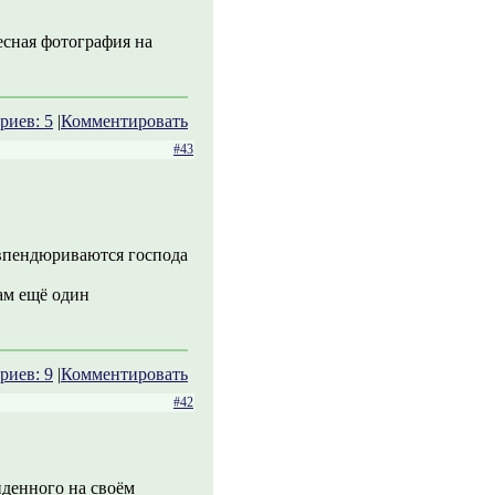
есная фотография на
риев: 5
|
Комментировать
#43
 впендюриваются господа
рам ещё один
риев: 9
|
Комментировать
#42
йденного на своём