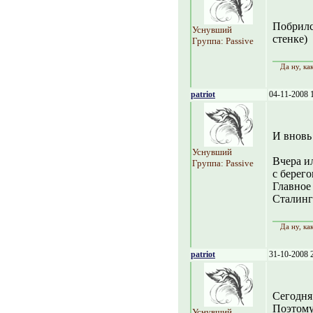
Побрилс
Уснувший
стенке)
Группа: Passive
Да ну, ка
patriot
04-11-2008 
И вновь 
Уснувший
Вчера и
Группа: Passive
с берего
Главное 
Сталингр
Да ну, ка
patriot
31-10-2008 
Сегодня 
Поэтому
Уснувший