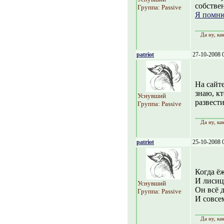
собствен
Группа: Passive
Я помню
Да ну, ка
patriot
27-10-2008 
На сайте
знаю, кт
Уснувший
развести
Группа: Passive
Да ну, ка
patriot
25-10-2008 
Когда ё
И лисиц
Уснувший
Он всё д
Группа: Passive
И совсем
Да ну, ка