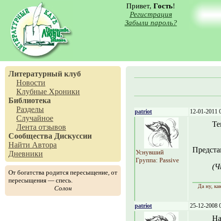
Привет,
Гость
!
Регистрация
Забыли пароль?
Литературный клуб
Новости
Клубные Хроники
Библиотека
Разделы
patriot
12-01-2011 
Случайное
Те
Лента отзывов
Сообщества
Дискуссии
Найти Автора
Представ
Уснувший
Дневники
Группа: Passive
(Ч
От богатства родится пересыщение, от
пересыщения — спесь.
Да ну, ка
Солон
patriot
25-12-2008 
На