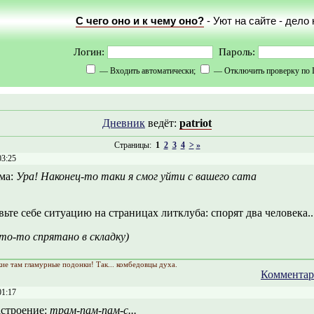
С чего оно и к чему оно?
- Уют на сайте - дело
Логин:
Пароль:
— Входить автоматически;
— Отключить проверку по 
Дневник
ведёт:
patriot
Страницы:
1
2
3
4
>
»
03:25
ма:
Ура! Наконец-то таки я смог уйти с вашего сата
ьте себе ситуацию на страницах литклуба: спорят два человека..
то-то спрятано в складку)
кие там гламурные подонки! Так... комбедовцы духа.
Комментар
01:17
строение:
трам-пам-пам-с...