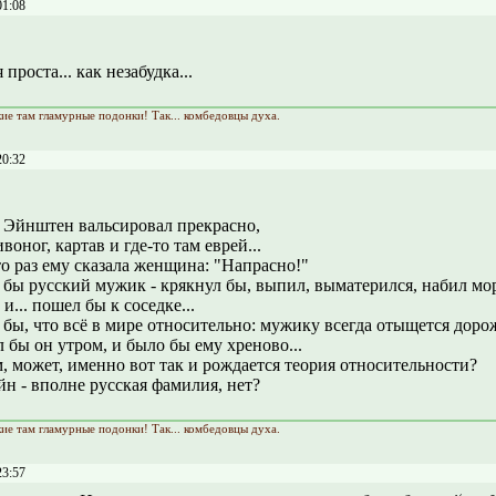
01:08
проста... как незабудка...
кие там гламурные подонки! Так... комбедовцы духа.
20:32
 Эйнштен вальсировал прекрасно,
воног, картав и где-то там еврей...
то раз ему сказала женщина: "Напрасно!"
 бы русский мужик - крякнул бы, выпил, выматерился, набил мо
и... пошел бы к соседке...
 бы, что всё в мире относительно: мужику всегда отыщется дорож
 бы он утром, и было бы ему хреново...
, может, именно вот так и рождается теория относительности?
н - вполне русская фамилия, нет?
кие там гламурные подонки! Так... комбедовцы духа.
23:57