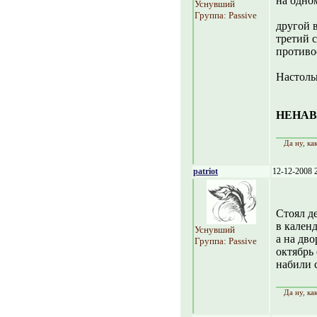
на одном
Уснувший
Группа: Passive
другой в
третий с
противо
Настольк
НЕНАВИЖ
Да ну, ка
patriot
12-12-2008 
Стоял д
в календ
Уснувший
а на дво
Группа: Passive
октябрь
набили с
Да ну, ка