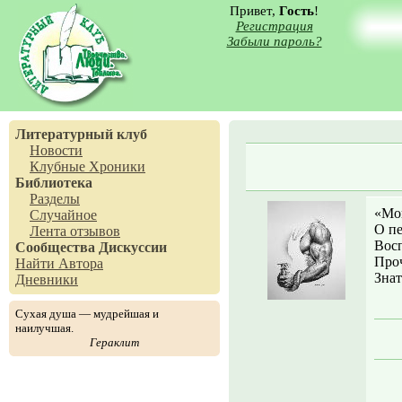
Привет,
Гость
!
Регистрация
Забыли пароль?
Литературный клуб
Новости
Клубные Хроники
Библиотека
Разделы
«Мои
Случайное
О п
Лента отзывов
Восп
Сообщества
Дискуссии
Проч
Найти Автора
Зна
Дневники
Сухая душа — мудрейшая и
наилучшая.
Гераклит