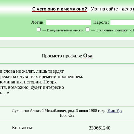
С чего оно и к чему оно?
- Уют на сайте - дело
Логин:
Пароль:
— Входить автоматически;
— Отключить проверку по 
Osa
Просмотр профиля:
 слова не жалят, лишь твердят
ережитых чувствах времени прошедшем.
оминания, истории. Не зря
тя, возможно, будет интересно
ть…»
Лужников Алексей Михайлович, род. 3 июня 1988 года,
Улан-Удэ
Ник: Osa
Контакты:
339661240