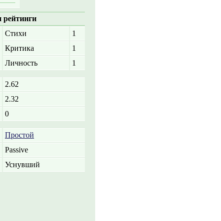
 рейтинги
Стихи
1
Критика
1
Личность
1
2.62
2.32
0
Простой
Passive
Уснувший