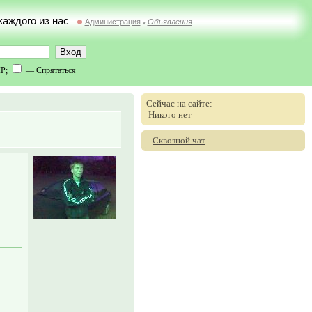
 каждого из нас
Администрация
Объявления
//
IP;
— Спрятаться
Сейчас на сайте:
Никого нет
Сквозной чат