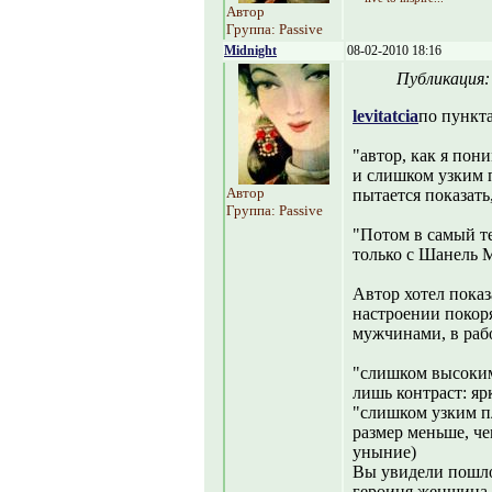
Автор
Группа: Passive
Midnight
08-02-2010 18:16
Публикация
levitatcia
по пункт
"автор, как я пон
и слишком узким 
Автор
пытается показать
Группа: Passive
"Потом в самый т
только с Шанель 
Автор хотел пока
настроении покоря
мужчинами, в рабо
"слишком высоким
лишь контраст: яр
"слишком узким п
размер меньше, че
уныние)
Вы увидели пошлос
героиня женщина, 