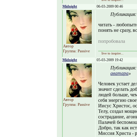
Midnight
06-03-2009 00:46
Публикация
читать - любопытн
понять не сразу, в
попробовала
Автор
Группа: Passive
live to inspire...
Midnight
05-03-2009 19:42
Публикация
аватара
»
Человек устает де
значит сделать д
людей больше, чем
Автор
себя энергию свое
Группа: Passive
Иисус Христос, о
Телу, создал мощн
сострадание, агон
Палачей беспомощ
Добро, так как ис
Миссия Христа - р