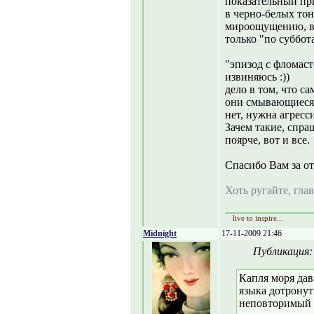
показательный пр
в черно-белых тон
мироощущению, в 
только "по суббота
"эпизод с фломас
извиняюсь :))
дело в том, что с
они смывающиеся,
нет, нужна агресси
Зачем такие, спра
поярче, вот и все.
Спасибо Вам за от
Хоть ругайте, глав
live to inspire...
Midnight
17-11-2009 21:46
Публикация
Капля моря дав
языка дотронут
неповторимый в