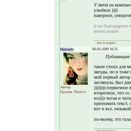
У меня на компьют
улыбках ))))
наверное, умиротв
и не благодарите 
нечто новое
live to inspire...
Midnight
06-03-2009 16:55
Публикация
такие стихи для м
звезды, но в тоже
мой первый автор 
заглянула, был дж
Автор
)))))))) первично
Группа: Passive
вторичное, что со 
но)))) читая и чи
принимать текст, 
вот и все, никако
по-моему, это тал
live to inspire...