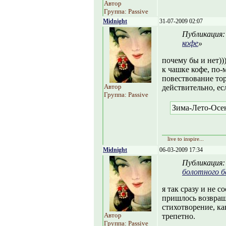
Автор
Группа: Passive
Midnight
31-07-2009 02:07
Публикация
кофе
»
почему бы и нет)))
к чашке кофе, по-
повествование тор
Автор
действительно, ес
Группа: Passive
Зима-Лето-Осе
live to inspire...
Midnight
06-03-2009 17:34
Публикация
болотного б
я так сразу и не со
пришлось возвращ
стихотворение, ка
Автор
трепетно.
Группа: Passive