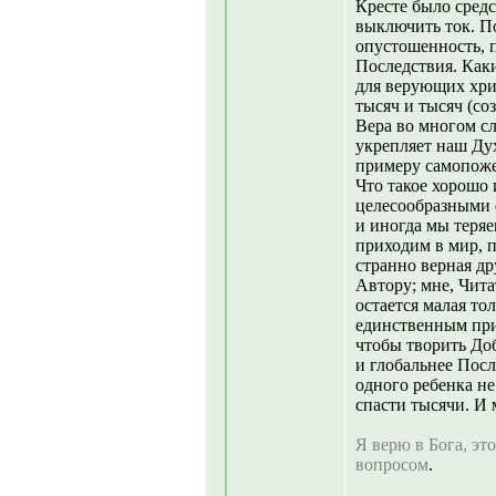
Кресте было средс
выключить ток. По
опустошенность, п
Последствия. Как
для верующих хри
тысяч и тысяч (со
Вера во многом сл
укрепляет наш Дух
примеру самопоже
Что такое хорошо 
целесообразными ф
и иногда мы теряе
приходим в мир, п
странно верная др
Автору; мне, Чит
остается малая то
единственным при
чтобы творить Доб
и глобальнее Посл
одного ребенка не
спасти тысячи. И 
Я верю в Бога, это
вопросом
.