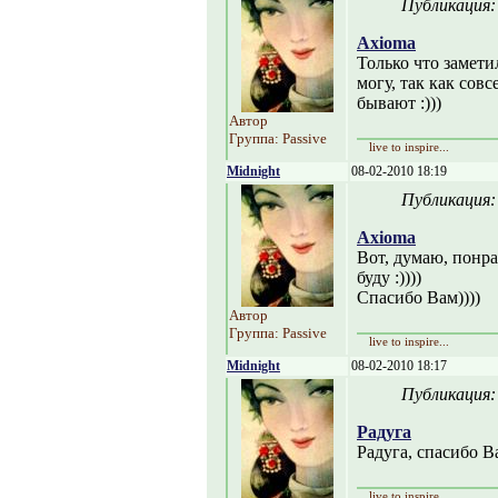
Публикация
Axioma
Только что замет
могу, так как сов
бывают :)))
Автор
Группа: Passive
live to inspire...
Midnight
08-02-2010 18:19
Публикация
Axioma
Вот, думаю, понра
буду :))))
Спасибо Вам))))
Автор
Группа: Passive
live to inspire...
Midnight
08-02-2010 18:17
Публикация
Радуга
Радуга, спасибо Ва
live to inspire...