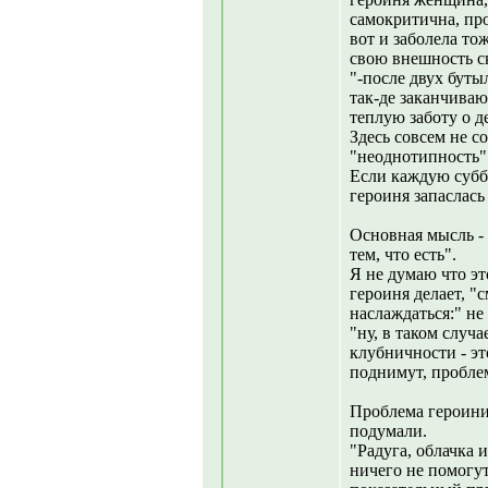
самокритична, пр
вот и заболела то
свою внешность ск
"-после двух буты
так-де заканчиваю
теплую заботу о д
Здесь совсем не со
"неоднотипность"
Если каждую субб
героиня запаслась
Основная мысль - 
тем, что есть".
Я не думаю что это
героиня делает, "с
наслаждаться:" не
"ну, в таком случа
клубничности - эт
поднимут, пробле
Проблема героини 
подумали.
"Радуга, облачка 
ничего не помогут