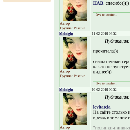
НАВ
, спасибо)))))
live to inspire...
Автор
Группа: Passive
Midnight
11-02-2010 04:52
Публикация
прочитала)))
симпатичный гер
как-то не чувстует
Автор
виднее)))
Группа: Passive
live to inspire...
Midnight
10-02-2010 00:52
Публикация
levitatcia
На сайте столько 
время, внимание 
Автор
"полинки-нинки-зи