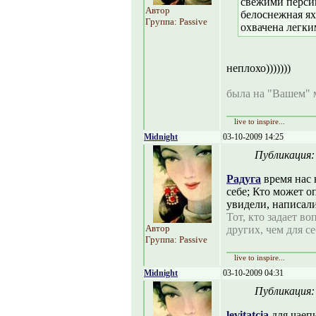
свежими персик
Автор
белоснежная ях
Группа: Passive
охвачена легки
неплохо)))))))
была на "Вашем" мо
live to inspire...
Midnight
03-10-2009 14:25
Публикация
Радуга
время нас 
себе; Кто может оп
увидели, написали
Тот, кто задает в
Автор
других, чем для се
Группа: Passive
live to inspire...
Midnight
03-10-2009 04:31
Публикация
levitatcia
для чаепи