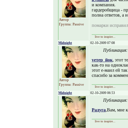
и компания.
гардеробщица - пр
полна ответов, а 
Автор
Группа: Passive
помарки исправил
live to inspire...
Midnight
02-10-2009 07:08
Публикация
vетер_йок
, этот 
как-то на однокла
этот е-маил ей так
спасибо за коммен
Автор
Группа: Passive
live to inspire...
Midnight
02-10-2009 06:53
Публикация
Радуга
,Вам, мне к
live to inspire...