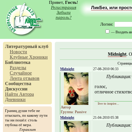
Привет,
Гость
!
Регистрация
ЛикБез, или прос
Забыли
пароль?
Логин:
— Входить ав
Литературный клуб
Новости
Midnight
. 
Клубные Хроники
Библиотека
Страниц
Разделы
Midnight
27-08-2010 06:33
Случайное
Публикация
Лента отзывов
Сообщества
голос,
Дискуссии
отличное стихотво
Найти Автора
Дневники
live to inspire...
Автор
Границ души тебе не
Группа: Passive
отыскать, по какому пути
Midnight
21-04-2010 05:38
ты ни пошёл: столь
глубока её мера.
Публикация
Гераклит