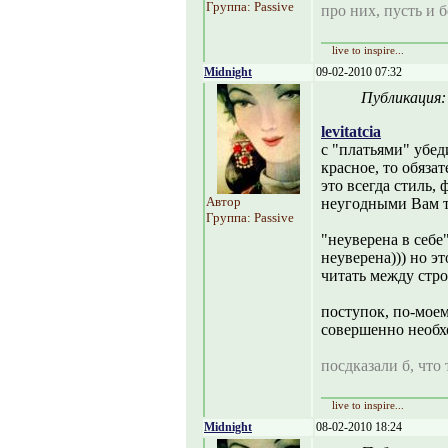
Группа: Passive
про них, пусть и б
live to inspire...
Midnight
09-02-2010 07:32
Публикация
levitatcia
с "платьями" убед
красное, то обяза
это всегда стиль, 
Автор
неугодными Вам 
Группа: Passive
"неуверена в себе
неуверена))) но э
читать между строк
поступок, по-моем
совершенно необх
посдказали б, что 
live to inspire...
Midnight
08-02-2010 18:24