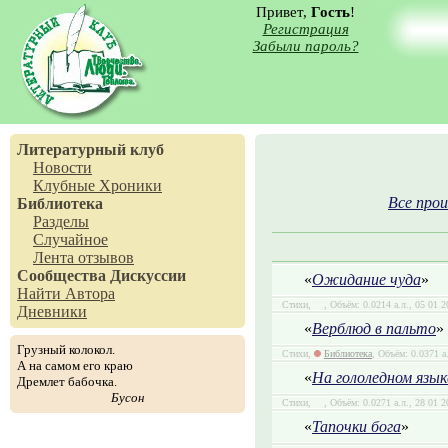
Привет,
Гость
!
Регистрация
Забыли пароль?
Литературный клуб
Новости
Клубные Хроники
Все прои
Библиотека
Разделы
Случайное
Лента отзывов
Сообщества
Дискуссии
«
Ожидание чуда
»
Найти Автора
Стихи,
, Объём: 0.0214 а.л., 05 01 
Дневники
«
Верблюд в пальто
»
Грузный колокол.
Стихи,
Библиотека
, Объём: 0.0371 а
А на самом его краю
«
На гололедном язы
Дремлет бабочка.
Бусон
Стихи,
, Объём: 0.0271 а.л., 28 01 
«
Тапочки бога
»