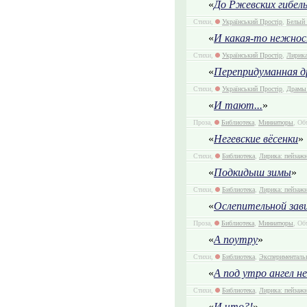
«
До Ржевских гибел
Стихи,
Український Простір
,
Белый 
«
И какая-то нежнос
Стихи,
Український Простір
,
Лирика
«
Перепридуманная д
Стихи,
Український Простір
,
Драмы 
«
И тают...
»
Проза,
Библиотека
,
Миниатюры
, Об
«
Негевские вёсенки
»
Стихи,
Библиотека
,
Лирика: пейзаж
«
Подкидыш зимы
»
Стихи,
Библиотека
,
Лирика: пейзаж
«
Ослепительной зав
Проза,
Библиотека
,
Миниатюры
, Об
«
А поутру
»
Стихи,
Библиотека
,
Эксперименталь
«
А под утро ангел 
Стихи,
Библиотека
,
Лирика: пейзаж
«
И что?!
»