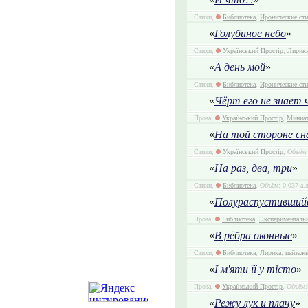
Стихи,
Библиотека
,
Иронические ст
«
Голубиное небо
»
Стихи,
Український Простір
,
Лирика
«
А день мой
»
Стихи,
Библиотека
,
Иронические ст
«
Чёрт его не знает ч
Проза,
Український Простір
,
Миниа
«
На той стороне сн
Стихи,
Український Простір
, Объём:
«
На раз, два, три
»
Стихи,
Библиотека
, Объём: 0.037 а.
«
Полураспустившийс
Проза,
Библиотека
,
Экспериментальн
«
В рёбра оконные
»
Стихи,
Библиотека
,
Лирика: пейзаж
«
І м'яти її у тісто
»
Проза,
Український Простір
, Объём:
«
Режу лук и плачу
»