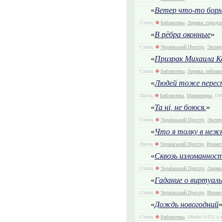
«
Ветер что-то бор
Стихи,
Библиотека
,
Лирика: городск
«
В рёбра оконные
»
Стихи,
Український Простір
,
Экспер
«
Призрак Михаила Ко
Стихи,
Библиотека
,
Лирика: пейзаж
«
Людей тоже перес
Проза,
Библиотека
,
Миниатюры
, Об
«
Та ні, не боюся.
»
Стихи,
Український Простір
,
Экспер
«
Что я толку в неж
Проза,
Український Простір
,
Иронич
«
Сквозь изломаннос
Стихи,
Український Простір
,
Лирика
«
Гадание о виртуаль
Стихи,
Український Простір
,
Иронич
«
Дождь новогодний
Стихи,
Библиотека
, Объём: 0.021 а.