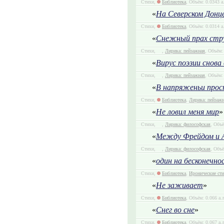
Стихи,
Библиотека
, Объём: 0.0343 а
«
На Северском Донц
Стихи,
Библиотека
, Объём: 0.0314 а
«
Снежный прах стру
Стихи,
,
Лирика: пейзажная
, Объём:
«
Вирус поэзии снова 
Стихи,
,
Лирика: пейзажная
, Объём:
«
В напряженьи прос
Стихи,
Библиотека
,
Лирика: пейзаж
«
Не ловил меня мир
»
Стихи,
,
Лирика: философская
, Объё
«
Между Фрейдом и 
Стихи,
,
Лирика: философская
, Объё
«
один на бесконечно
Стихи,
Библиотека
,
Иронические ст
«
Не заживает
»
Стихи,
Библиотека
, Объём: 0.066 а.
«
Снег во сне
»
Стихи,
Библиотека
, Объём: 0.067 а.