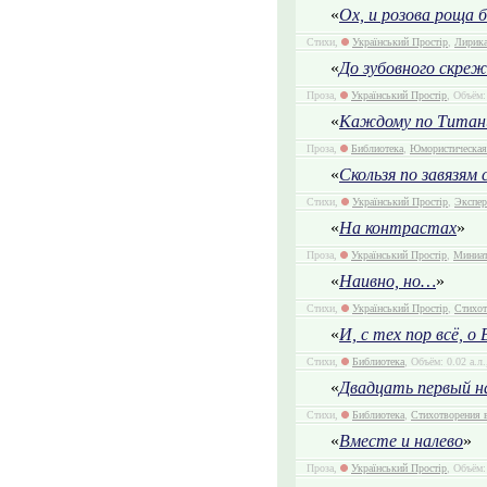
«
Ох, и розова роща 
Стихи,
Український Простір
,
Лирика
«
До зубовного скре
Проза,
Український Простір
, Объём:
«
Каждому по Титан
Проза,
Библиотека
,
Юмористическая
«
Скользя по завязям
Стихи,
Український Простір
,
Экспер
«
На контрастах
»
Проза,
Український Простір
,
Миниа
«
Наивно, но…
»
Стихи,
Український Простір
,
Стихот
«
И, с тех пор всё, о
Стихи,
Библиотека
, Объём: 0.02 а.л
«
Двадцать первый н
Стихи,
Библиотека
,
Стихотворения в
«
Вместе и налево
»
Проза,
Український Простір
, Объём: