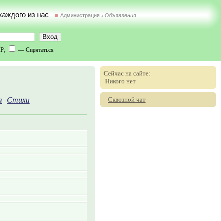
 каждого из нас
Администрация
Объявления
//
IP;
— Спрятаться
Сейчас на сайте:
Никого нет
Сквозной чат
а
Стихи