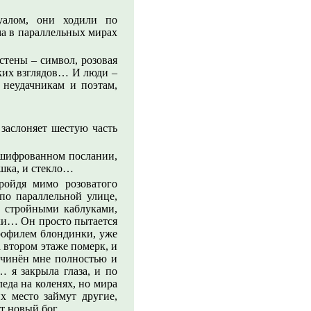
уалом, они ходили по
ма в параллельных мирах
стены – символ, розовая
ких взглядов… И люди –
 неудачникам и поэтам,
заслоняет шестую часть
ашифрованном послании,
ашка, и стекло…
ройдя мимо розоватого
по параллельной улице,
о стройными каблуками,
аки… Он просто пытается
рофилем блондинки, уже
а втором этаже померк, и
дчинён мне полностью и
… я закрыла глаза, и по
леда на коленях, но мира
х место займут другие,
т новый бог.