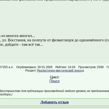
а из многих-многих...
", ул. Восстания, на полпути от физматлицея до одноимённого (с
е, дойдите - там всё так...
07355 а.л.
Опубликовано: 30 01 2005
Рейтинг: 10.04
Просмотров: 2599
Г
Раздел:
Реалистично-мистический эпизод
Цикл:
Поиск
Пространство для публикации произведений любого уровня, не предназнач
азбора.)
Добавить отзыв