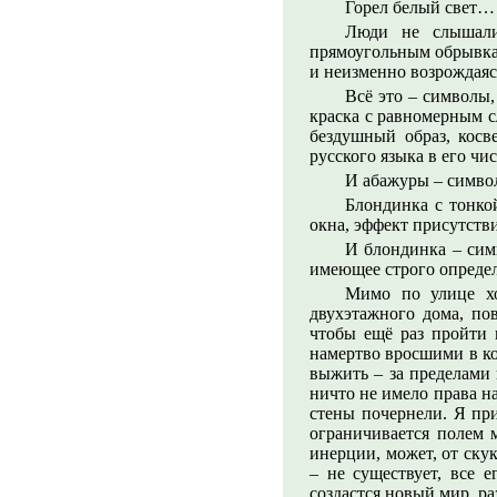
Горел белый свет…
Люди не слышали
прямоугольным обрывкам
и неизменно возрождаяс
Всё это – символы,
краска с равномерным 
бездушный образ, косв
русского языка в его ч
И абажуры – симво
Блондинка с тонко
окна, эффект присутстви
И блондинка – сим
имеющее строго определ
Мимо по улице хо
двухэтажного дома, по
чтобы ещё раз пройти 
намертво вросшими в ко
выжить – за пределами
ничто не имело права на
стены почернели. Я пр
ограничивается полем м
инерции, может, от скук
– не существует, все 
создастся новый мир, р