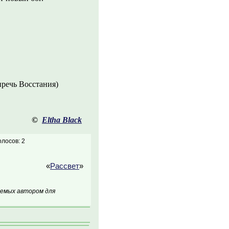
иречь Восстания)
©
Eltha Black
олосов: 2
«
Рассвет
»
аемых автором для