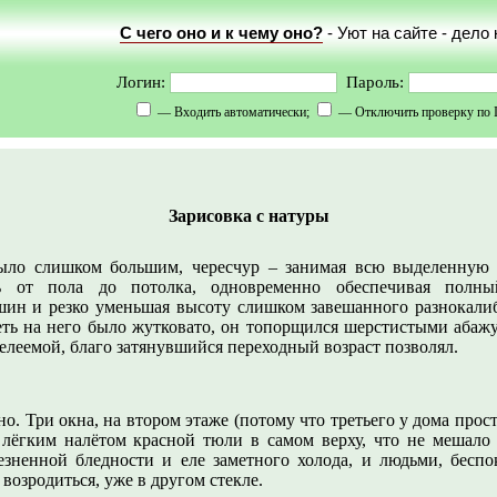
С чего оно и к чему оно?
- Уют на сайте - дело
Логин:
Пароль:
— Входить автоматически;
— Отключить проверку по 
Зарисовка с натуры
ыло слишком большим, чересчур – занимая всю выделенную е
сь от пола до потолка, одновременно обеспечивая полны
ин и резко уменьшая высоту слишком завешанного разнокали
реть на него было жутковато, он топорщился шерстистыми абаж
елеемой, благо затянувшийся переходный возраст позволял.
но. Три окна, на втором этаже (потому что третьего у дома прос
с лёгким налётом красной тюли в самом верху, что не мешало 
езненной бледности и еле заметного холода, и людьми, бесп
 возродиться, уже в другом стекле.