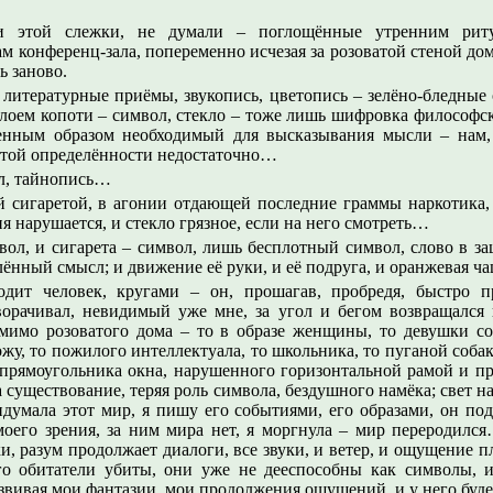
 этой слежки, не думали – поглощённые утренним рит
 конференц-зала, попеременно исчезая за розоватой стеной до
ь заново.
 литературные приёмы, звукопись, цветопись – зелёно-бледные 
слоем копоти – символ, стекло – тоже лишь шифровка философс
енным образом необходимый для высказывания мысли – нам,
истой определённости недостаточно…
л, тайнопись…
й сигаретой, в агонии отдающей последние граммы наркотика, 
я нарушается, и стекло грязное, если на него смотреть…
вол, и сигарета – символ, лишь бесплотный символ, слово в з
ённый смысл; и движение её руки, и её подруга, и оранжевая ч
дит человек, кругами – он, прошагав, пробредя, быстро п
ворачивал, невидимый уже мне, за угол и бегом возвращался 
мимо розоватого дома – то в образе женщины, то девушки с
жу, то пожилого интеллектуала, то школьника, то пуганой соб
 прямоугольника окна, нарушенного горизонтальной рамой и п
 существование, теряя роль символа, бездушного намёка; свет н
идумала этот мир, я пишу его событиями, его образами, он по
оего зрения, за ним мира нет, я моргнула – мир переродился
и, разум продолжает диалоги, все звуки, и ветер, и ощущение п
его обитатели убиты, они уже не дееспособны как символы, и
азвивая мои фантазии, мои продолжения ощущений, и у него буде