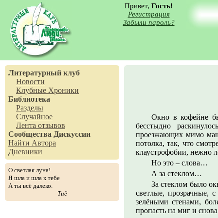
Привет,
Гость
!
Регистрация
Забыли пароль?
Литературный клуб
Новости
Клубные Хроники
Библиотека
Разделы
Случайное
Окно в кофейне б
Лента отзывов
бесстыдно раскинуло
Сообщества
Дискуссии
проезжающих мимо маш
Найти Автора
потолка, так, что смот
Дневники
клаустрофобии, нежно л
Но это – слова…
О светлая луна!
А за стеклом…
Я шла и шла к тебе
За стеклом было ок
А ты всё далеко.
светлые, прозрачные, 
Тиё
зелёными стенами, бол
пропасть на миг и снова