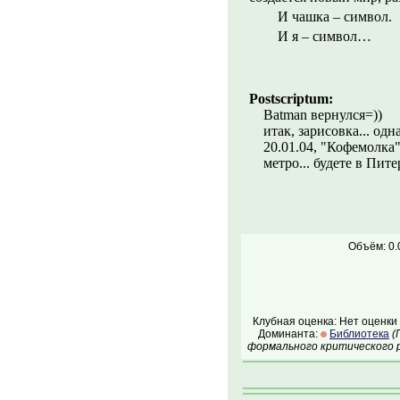
И чашка – символ.
И я – символ…
Postscriptum:
Batman вернулся=))
итак, зарисовка... одн
20.01.04, "Кофемолка
метро... будете в Питер
Объём: 0.
Клубная оценка: Нет оценки
Доминанта:
Библиотека
(
формального критического р