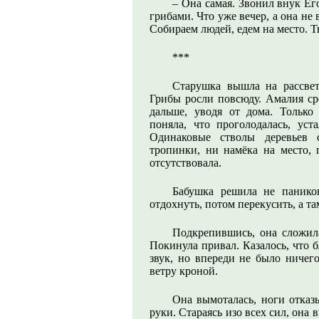
– Она самая. Звонил внук Его
грибами. Что уже вечер, а она не 
Собираем людей, едем на место. Т
***
Старушка вышла на рассвете
Грибы росли повсюду. Амалия сре
дальше, уводя от дома. Тольк
поняла, что проголодалась, уст
Одинаковые стволы деревьев 
тропинки, ни намёка на место, 
отсутствовала.
Бабушка решила не паников
отдохнуть, потом перекусить, а та
Подкрепившись, она сложила
Покинула привал. Казалось, что б
звук, но впереди не было ничег
ветру кроной.
Она вымоталась, ноги отказ
руки. Стараясь изо всех сил, она