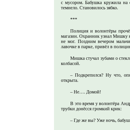
с мусором. Бабушка кружила на о
темнело. Становилось зябко.
***
Полиция и волонтёры прочё
магазин. Охранник узнал Мишку на
не мог. Поздним вечером мальч
лавочке в парке, привёл в полиц
Мишка стучал зубами о стекло
колбасой.
– Подкрепился? Ну что, оп
открыта.
– Не…. Домой!
В это время у волонтёра Андр
трубки донёсся громкий крик:
– Где же вы? Уже ночь, бабушк