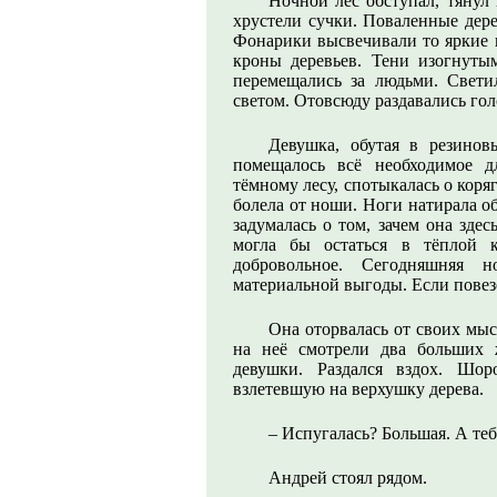
Ночной лес обступал, тянул
хрустели сучки. Поваленные дере
Фонарики высвечивали то яркие
кроны деревьев. Тени изогнут
перемещались за людьми. Свети
светом. Отовсюду раздавались гол
Девушка, обутая в резинов
помещалось всё необходимое д
тёмному лесу, спотыкалась о коряг
болела от ноши. Ноги натирала обу
задумалась о том, зачем она здес
могла бы остаться в тёплой 
добровольное. Сегодняшняя 
материальной выгоды. Если повезё
Она оторвалась от своих мы
на неё смотрели два больших 
девушки. Раздался вздох. Шор
взлетевшую на верхушку дерева.
– Испугалась? Большая. А те
Андрей стоял рядом.