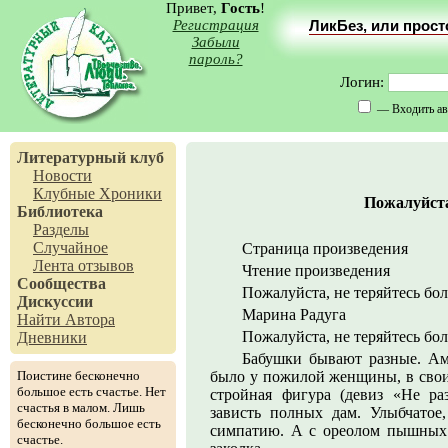
Привет,
Гость
!
Регистрация
ЛикБез, или прос
Забыли
пароль?
Логин:
— Входить ав
Литературный клуб
Новости
Клубные Хроники
Пожалуйста
Библиотека
Разделы
Случайное
Страница произведения
Лента отзывов
Чтение произведения
Сообщества
Пожалуйста, не теряйтесь бо
Дискуссии
Марина Радуга
Найти Автора
Пожалуйста, не теряйтесь бо
Дневники
Бабушки бывают разные. Ам
Поистине бесконечно
было у пожилой женщины, в свои 
большое есть счастье. Нет
стройная фигура (девиз «Не раз
счастья в малом. Лишь
зависть полных дам. Улыбчатое
бесконечно большое есть
симпатию. А с ореолом пышных 
счастье.