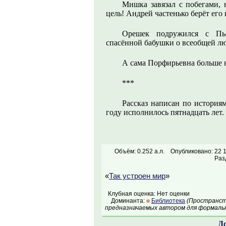
Мишка завязал с побегами, 
цель! Андрей частенько берёт его
Орешек подружился с Пье
спасённой бабушки о всеобщей л
А сама Порфирьевна больше н
***
Рассказ написан по история
году исполнилось пятнадцать лет.
Объём: 0.252 а.л.
Опубликовано: 22 
Раз
«
Так устроен мир
»
Клубная оценка: Нет оценки
Доминанта:
Библиотека
(Пространств
предназначаемых автором для формальн
Д