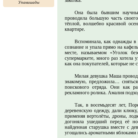
заколка.
Упанишады
Она была бывшим научным
проводила большую часть своего 
тёплой, волшебно красивой осе
квартире.
Вспоминала, как однажды в 
сознание и упала прямо на кафел
месте, называемом «Уголок бе
супермаркете, много раз хотела у
как она покупателей, которые не с
Милая девушка Маша проводи
знакомую, предложила… сняться
поискового отряда. Они как р
рекламного ролика. Амалия подхо
Так, в восемьдесят лет, По
деревенскую одежду, дали клюку,
применяя вертолёты, дроны, лодк
догоняла ушедший перед её но
найденная старушка вместе с де
угощались ароматными яблоками и