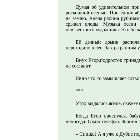
Думая об удивительном пр
роскошной осенью. Последние яб
на землю. Алела рябина рубинами
срывал плоды. Музыка осени з
неизвестного художника. Это была
Её дачный домик распола
переходило в лес. Завтра ранним 
Внук Егор,подросток тринад
не составит.
Явно что-то замышляет сотвор
***
Утро выдалось ясное, свежее 
Когда Егор проснулся, баб
непоседа! Ожил телефон. Звонил 
– Спишь? А я уже к Дубне п