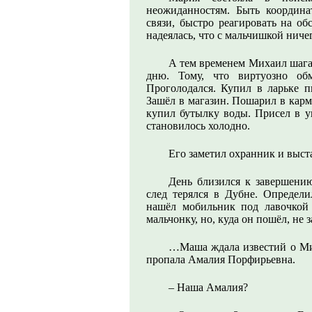
неожиданностям. Быть координа
связи, быстро реагировать на об
надеялась, что с мальчишкой ничег
А тем временем Михаил шага
дню. Тому, что виртуозно обм
Проголодался. Купил в ларьке пи
Зашёл в магазин. Пошарил в карм
купил бутылку воды. Присел в уг
становилось холодно.
Его заметил охранник и выста
День близился к завершению
след терялся в Дубне. Определи
нашёл мобильник под лавочкой
мальчонку, но, куда он пошёл, не 
…Маша ждала известий о Миш
пропала Амалия Порфирьевна.
– Наша Амалия?