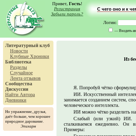
Привет,
Гость
!
Регистрация
С чего оно и к ч
Забыли пароль?
Логин:
— Входить ав
Литературный клуб
Новости
Клубные Хроники
Из бе
Библиотека
Разделы
Случайное
Лента отзывов
Сообщества
Я. Попробуй чётко сформулир
Дискуссии
ИИ. Искусственный интеллек
Найти Автора
занимается созданием систем, сп
Дневники
человеческого интеллекта.
Но упражнение, друзья,
ИИ можно чётко разделить на
даёт больше, чем хорошее
Слабый (или узкий) ИИ. 
природное дарование.
сталкиваемся ежедневно. Он в
Эпихарм
Примеры: