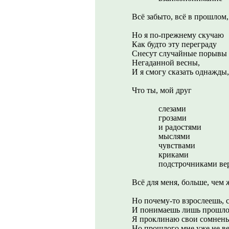
Всё забыто, всё в прошлом, 
Но я по-прежнему скучаю
Как будто эту переграду
Снесут случайные порывы
Негаданной весны,
И я смогу сказать однажды,
Что ты, мой друг
слезами
грозами
и радостями
мыслями
чувствами
криками
подстрочниками ве
Всё для меня, больше, чем 
Но почему-то взрослеешь, 
И понимаешь лишь прошло
Я проклинаю свои сомнень
Но прошлого мне уже не в