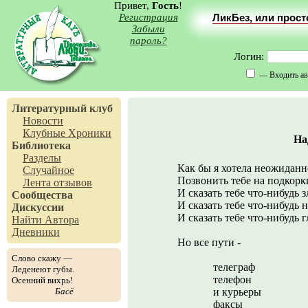
Привет,
Гость
!
Регистрация
ЛикБез, или прос
Забыли
пароль?
Логин:
— Входить ав
Литературный клуб
Новости
Клубные Хроники
На
Библиотека
Разделы
Как бы я хотела неожиданн
Случайное
Позвонить тебе на подкорк
Лента отзывов
И сказать тебе что-нибудь з
Сообщества
И сказать тебе что-нибудь 
Дискуссии
И сказать тебе что-нибудь 
Найти Автора
Дневники
Но все пути -
Слово скажу —
телеграф
Леденеют губы.
телефон
Осенний вихрь!
Басё
и курьеры
факсы