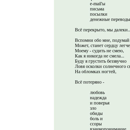
e-mail'ы
письма
посылки
денежные перевод
Всё перекрыто, мы далеки..
Вспомни обо мне, подумай
Может, станет сердцу легче
Моему - судить не смею,
Как я никогда не смела...
Буду я грустить беззвучно
Ловя осколки солнечного с
На обломках ногтей,
Всё потеряно -
любовь
надежда
и поверья
зло
обиды
боль и
ссоры
взаимопонимание