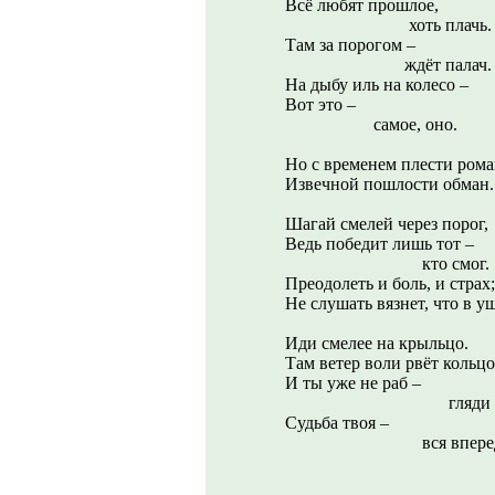
Всё любят прошлое,
хоть плачь.
Там за порогом –
ждёт палач.
На дыбу иль на колесо –
Вот это –
самое, оно.
Но с временем плести рома
Извечной пошлости обман.
Шагай смелей через порог,
Ведь победит лишь тот –
кто смог.
Преодолеть и боль, и страх;
Не слушать вязнет, что в 
Иди смелее на крыльцо.
Там ветер воли рвёт кольцо
И ты уже не раб –
гляди 
Судьба твоя –
вся вперед