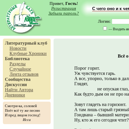
Привет,
Гость
!
Регистрация
С чего оно и к ч
Забыли пароль?
Логин:
— Входить ав
Литературный клуб
Новости
Клубные Хроники
Всё о
Библиотека
Разделы
Порог горит.
Случайное
Уж чувствуется гарь.
Лента отзывов
А все, упорно, только в дал
Сообщества
Глядят,
Дискуссии
не опуская глаз,
Найти Автора
Как будто дым он не про на
Дневники
Зовут глядеть на горизонт.
Смотри-ка, соловей
А там лишь старый грязны
Поёт всё ту же песню
Гондвана – бывший матери
И пред лицом господ!
Исса
Ну, кто ж его сегодня чтит?