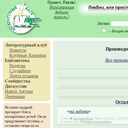
Привет,
Гость
!
Регистрация
ЛикБез, или прос
Забыли
пароль?
Логин:
— Входить ав
Литературный клуб
Произведе
Новости
Клубные Хроники
Все произве
Библиотека
Разделы
Случайное
Лента отзывов
Сообщества
Дискуссии
Найти Автора
Дневники
Остал
Истинно мудрый
«
на ладони
»
презирает блеск
изощрённых речей. Он не
Стихи,
Авторская Воля
, Объём: 0.029 а.л., 12 09 2
придумывает истины, а
В сообществах:
Третья сторона монеты
оставляет вещи на их