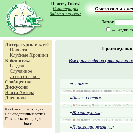
Привет,
Гость
!
Регистрация
С чего оно и к ч
Забыли пароль?
Логин:
— Входить ав
Литературный клуб
Произведения
Новости
Клубные Хроники
Библиотека
Все произведения (авторский п
Разделы
Случайное
Лента отзывов
Сообщества
«
Стихо
»
Дискуссии
Стихи,
Библиотека
,
Драмы в стихах
, Объём: 0.017 а
Найти Автора
Дневники
«
Ангел и осень
»
Стихи,
Библиотека
,
Драмы в стихах
, Объём: 0.051 а
Как быстро летит луна!
«
Жизни путь...
»
На неподвижных ветках
Повисли капли дождя.
Стихи,
Библиотека
, Объём: 0.046 а.л., 06 05 2009, Р
Басё
«
Лицемерие жизни...
»