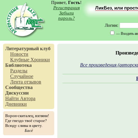
Привет,
Гость
!
Регистрация
ЛикБез, или прос
Забыли
пароль?
Логин:
— Входить ав
Литературный клуб
Произвед
Новости
Клубные Хроники
Все произведения (авторск
Библиотека
Разделы
Случайное
Лента отзывов
Сообщества
Дискуссии
Найти Автора
Дневники
Ворон-скиталец, взгляни!
Где гнездо твоё старое?
Всюду сливы в цвету.
Басё