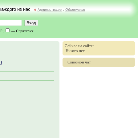
 каждого из нас
Администрация
Объявления
//
IP;
— Спрятаться
Сейчас на сайте:
Никого нет
Сквозной чат
)