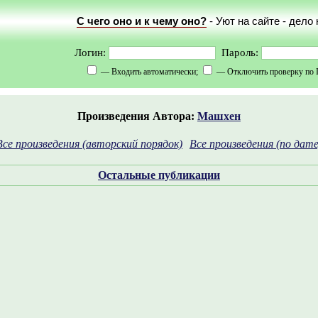
С чего оно и к чему оно?
- Уют на сайте - дело
Логин:
Пароль:
— Входить автоматически;
— Отключить проверку по 
Произведения Автора:
Машхен
Все произведения (авторский порядок)
Все произведения (по дате
Остальные публикации