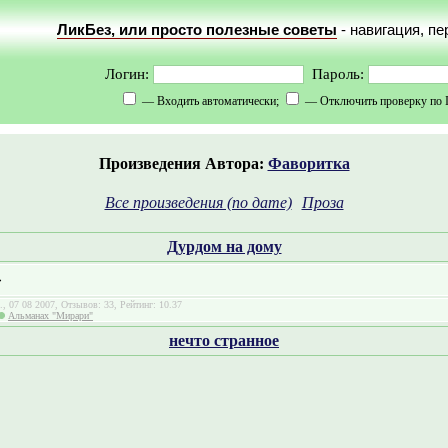
ЛикБез, или просто полезные советы
- навигация, п
Логин:
Пароль:
— Входить автоматически;
— Отключить проверку по 
Произведения Автора:
Фаворитка
Все произведения (по дате)
Проза
Дурдом на дому
»
л., 07 08 2007, Отзывов: 33, Рейтинг: 10.37
Альманах "Мирари"
нечто странное