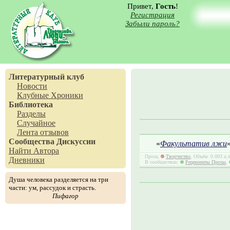
Привет,
Гость
!
Регистрация
Забыли пароль?
Литературный клуб
Новости
Клубные Хроники
Библиотека
Разделы
Случайное
Лента отзывов
Сообщества
Дискуссии
«
Факультатив лжи
Найти Автора
Проза,
Творчество
, Объём: 0.003 а.
Дневники
В сообществах:
Рецензенты Прозы
,
Душа человека разделяется на три
части: ум, рассудок и страсть.
Пифагор