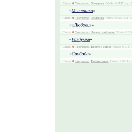
Стихи,
Творчество
,
Эзотерика
, Объём: 0.0557 а.л., 
«
Мыслишка
»
Стихи,
Творчество
,
Эзотерика
, Объём: 0.0057 а.л., 
«
«Любовь»
»
Стихи,
Творчество
,
Лирика: любовная
, Объём: 0.024
«
Раздумья
»
Стихи,
Творчество
,
Просто о жизни
, Объём: 0.0114 
«
Свобода
»
Стихи,
Творчество
,
Размышления
, Объём: 0.0214 а.