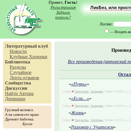
Привет,
Гость
!
Регистрация
ЛикБез, или прос
Забыли
пароль?
Логин:
— Входить ав
Литературный клуб
Произве
Новости
Клубные Хроники
Все произведения (авторский п
Библиотека
Разделы
Случайное
Остал
Лента отзывов
Сообщества
«
«Путь»
»
Дискуссии
Стихи,
Творчество
,
Эзотерика
, Объём: 0.0186 а.л., 
Найти Автора
«
«Если…»
»
Дневники
Стихи,
Творчество
,
Эзотерика
, Объём: 0.0292 а.л., 
Грузный колокол.
«
Жизнь
»
А на самом его краю
Дремлет бабочка.
Стихи,
Творчество
,
Эзотерика
, Объём: 0.0171 а.л., 
Бусон
«
Разговор с Учителем
»