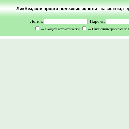
ЛикБез, или просто полезные советы
- навигация, п
Логин:
Пароль:
— Входить автоматически;
— Отключить проверку по 