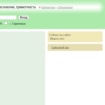
ерсоналии, грамотность
Библиотека
Объявления
//
IP;
— Спрятаться
Сейчас на сайте:
Никого нет
Сквозной чат