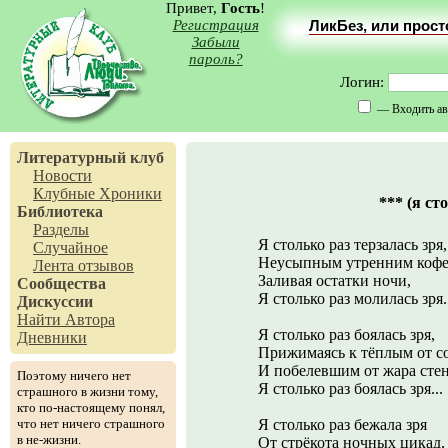
Привет,
Гость
!
Регистрация
ЛикБез, или прос
Забыли
пароль?
Логин:
— Входить ав
Литературный клуб
Новости
Клубные Хроники
*** (я ст
Библиотека
Разделы
Я столько раз терзалась зря,
Случайное
Неусыпным утренним коф
Лента отзывов
Заливая остатки ночи,
Сообщества
Я столько раз молилась зря.
Дискуссии
Найти Автора
Я столько раз боялась зря,
Дневники
Прижимаясь к тёплым от с
И побелевшим от жара сте
Поэтому ничего нет
Я столько раз боялась зря...
страшного в жизни тому,
кто по-настоящему понял,
что нет ничего страшного
Я столько раз бежала зря
в не-жизни.
От стрёкота ночных цикад,