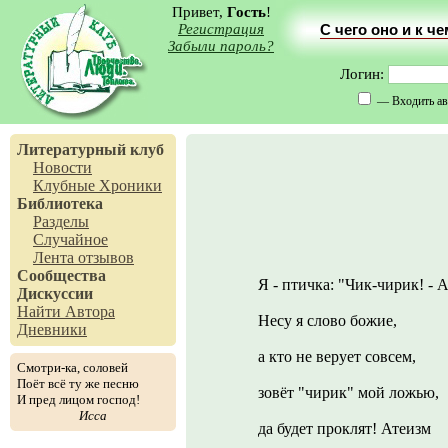
Привет,
Гость
!
Регистрация
С чего оно и к ч
Забыли пароль?
Логин:
— Входить ав
Литературный клуб
Новости
Клубные Хроники
Библиотека
Разделы
Случайное
Лента отзывов
Сообщества
Я - птичка: "Чик-чирик! - А
Дискуссии
Найти Автора
Несу я слово божие,
Дневники
а кто не верует совсем,
Смотри-ка, соловей
Поёт всё ту же песню
зовёт "чирик" мой ложью,
И пред лицом господ!
Исса
да будет проклят! Атеизм