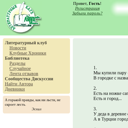
Привет,
Гость
!
Регистрация
Забыли пароль?
Литературный клуб
Новости
Клубные Хроники
Библиотека
Разделы
1.
Случайное
Мы купили пару 
Лента отзывов
В городке с назва
Сообщества
Дискуссии
Найти Автора
2.
Дневники
Есть на ножке са
Есть и город...
А горькой правды, как ни льсти, не
скроет лесть.
3.
Эсхил
У деда в деревне 
А в Турции город.