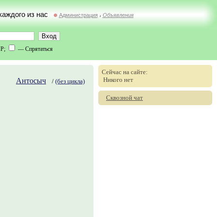
 каждого из нас
Администрация
Объявления
//
IP;
— Спрятаться
Сейчас на сайте:
Никого нет
Антосыч
/
(без цикла)
Сквозной чат