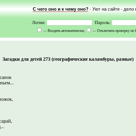
С чего оно и к чему оно?
- Уют на сайте - дело
Логин:
Пароль:
— Входить автоматически;
— Отключить проверку по 
Загадки для детей 273 (географические каламбуры, разные)
санок
ньем...
пожок,
сарай,
..