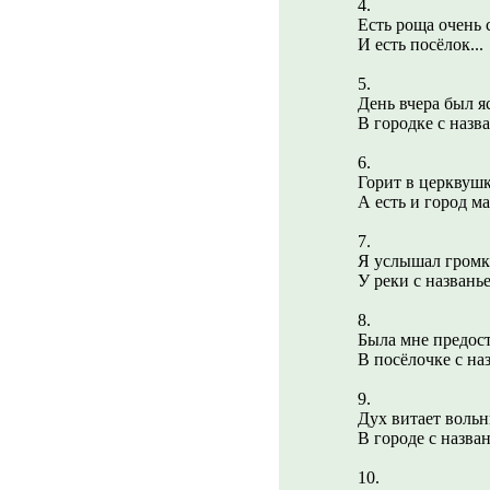
4.
Есть роща очень 
И есть посёлок...
5.
День вчера был я
В городке с назва
6.
Горит в церквушк
А есть и город ма
7.
Я услышал громк
У реки с названье
8.
Была мне предос
В посёлочке с наз
9.
Дух витает воль
В городе с назван
10.