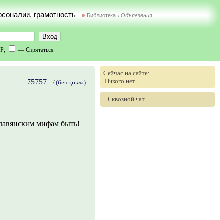
ерсоналии, грамотность
Библиотека
Объявления
//
IP;
— Спрятаться
Сейчас на сайте:
Никого нет
75757
/
(без цикла)
Сквозной чат
лавянским мифам быть!