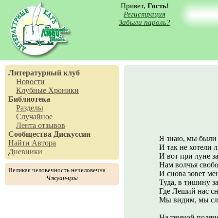
Привет,
Гость
!
Регистрация
Забыли пароль?
Литературный клуб
Новости
Клубные Хроники
Библиотека
Разделы
Случайное
Лента отзывов
Сообщества
Дискуссии
Я знаю, мы были 
Найти Автора
И так не хотели 
Дневники
И вот при луне з
Нам волчья свобо
Великая человечность нечеловечна.
И снова зовет мен
Чжуан-цзы
Туда, в тишину з
Где Леший нас сн
Мы видим, мы сл
На темной поляне