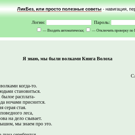
ЛикБез, или просто полезные советы
- навигация, п
Логин:
Пароль:
— Входить автоматически;
— Отключить проверку по 
Я знаю, мы были волками Книга Волоха
С
волками когда-то.
людьми становиться.
а былое расплата-
да ночами приснится.
я серая стая.
аповедного леса,
ова на дело сзывает.
ышим, мы знаем про это.
 луна серебрится.