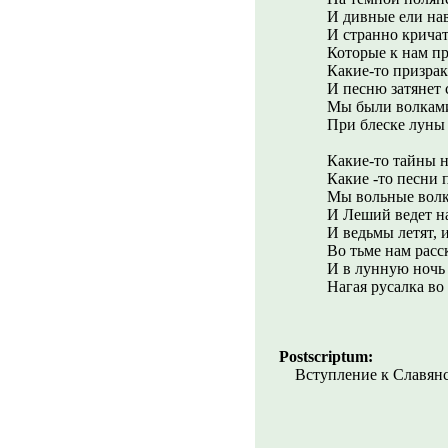
И дивные ели на
И странно крича
Которые к нам пр
Какие-то призрак
И песню затянет 
Мы были волками
При блеске луны
Какие-то тайны н
Какие -то песни 
Мы вольные волки
И Леший ведет на
И ведьмы летят,
Во тьме нам расс
И в лунную ночь 
Нагая русалка во
Postscriptum:
Вступление к Славянс