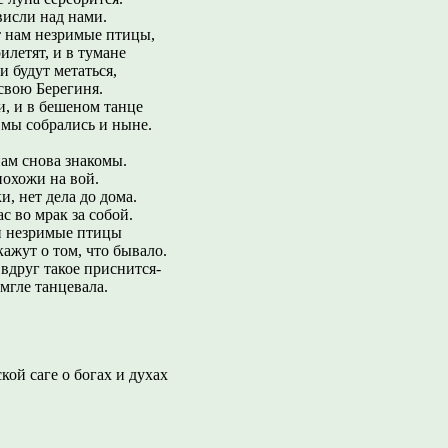
висли над нами.
т нам незримые птицы,
илетят, и в тумане
и будут метаться,
свою Берегиня.
, и в бешеном танце
 мы собрались и ныне.
ам снова знакомы.
похожи на вой.
, нет дела до дома.
с во мрак за собой.
 и незримые птицы
кажут о том, что бывало.
вдруг такое приснится-
 мгле танцевала.
кой саге о богах и духах