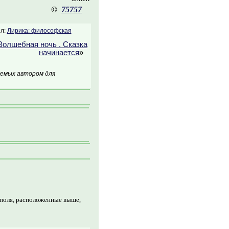
©
75757
л:
Лирика: философская
Волшебная ночь . Сказка
начинается
»
аемых автором для
 поля, расположенные выше,