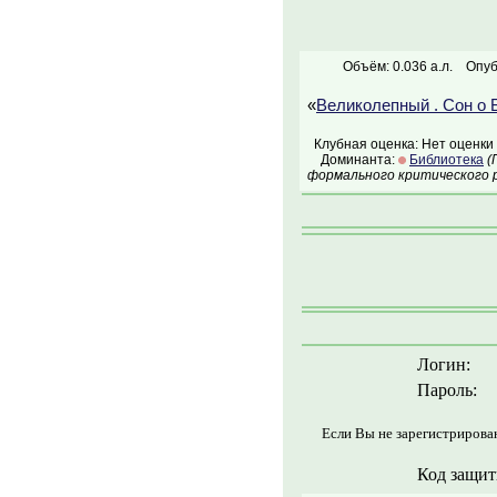
Объём: 0.036 а.л.
Опуб
«
Великолепный . Сон о 
Клубная оценка: Нет оценки
Доминанта:
Библиотека
(
формального критического р
Логин:
Пароль:
Если Вы не зарегистрирова
Код защит