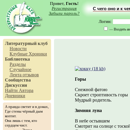
Привет,
Гость
!
Регистрация
С чего оно и к ч
Забыли пароль?
Логин:
— Входить ав
Литературный клуб
Новости
Клубные Хроники
Библиотека
Разделы
Случайное
Лента отзывов
Горы
Сообщества
Дискуссии
Снежной фатою
Найти Автора
Скроет строптивость горы
Дневники
Мудрый родитель.
А правда светит и в домах,
Зимняя луна
Где стены чёрный дым
коптит.
Она лишь с тем, кто
В небе остывшем
сердцем чист.
Смотрит на солнце с тоско
Эсхил