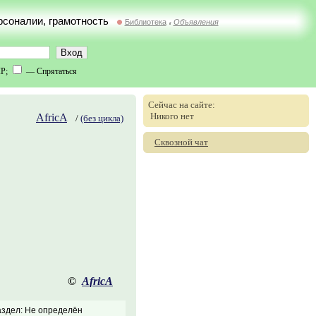
ерсоналии, грамотность
Библиотека
Объявления
//
IP;
— Спрятаться
Сейчас на сайте:
Никого нет
AfricA
/
(без цикла)
Сквозной чат
©
AfricA
здел: Не определён