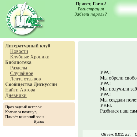
Привет,
Гость
!
Регистрация
Забыли пароль?
Литературный клуб
Новости
Клубные Хроники
Библиотека
Разделы
УРА!
Случайное
Мы обрели свобо
Лента отзывов
УРА!
Сообщества
Дискуссии
Мы получили заб
Найти Автора
УРА!
Дневники
Мы создали полет
УВЫ.
Прохладный ветерок.
Разбился наш сам
Колокола покинув,
Плывёт вечерний звон.
Бусон
Объём: 0.011 а.л.
О