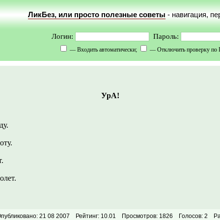
ЛикБез, или просто полезные советы
- навигация, п
Логин:
Пароль:
— Входить автоматически;
— Отключить проверку по 
УрА!
ду.
оту.
.
олет.
публиковано: 21 08 2007
Рейтинг: 10.01
Просмотров: 1826
Голосов: 2
Ра