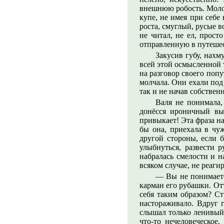
внешнюю робость. Молод
купе, не имея при себе
роста, смуглый, русые в
не читал, не ел, прост
отправленную в путеше
Закусив губу, нахм
всей этой осмысленной 
на разговор своего попу
молчала. Они ехали под
так и не начав собствен
Валя не понимала,
донёсся ироничный вы
привыкает! Эта фраза на
бы она, приехала в чуж
другой стороны, если 
улыбнуться, развести 
набралась смелости и 
всяком случае, не реаги
— Вы не понимаете
карман его рубашки. От
себя таким образом? С
настораживало. Вдруг 
слышал только ленивый.
что-то нечеловеческое