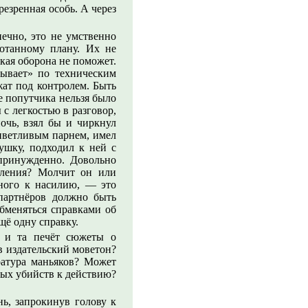
езренная особь. А через
нечно, это не умственно
отанному плану. Их не
кая оборона не поможет.
ывает» по техническим
жат под контролем. Быть
е попутчика нельзя было
с легкостью в разговор,
очь, взял бы и чиркнул
риветливым парнем, имел
ушку, подходил к ней с
епринужденно. Довольно
пления? Молчит он или
нного к насилию, — это
 партнёров должно быть
бменяться справками об
щё одну справку.
 и та печёт сюжеты о
в издательский моветон?
ратура маньяков? Может
ных убийств к действию?
нь, запрокинув голову к