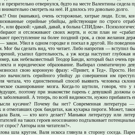
и презрительно отвернулся, будто на месте Валентины сидела пр
л внимательно смотреть на неё. И длилось это довольно долго.
як!? Они (маньяки), очень осторожные, хитрые люди. Если, ко
анизованные серийные убийцы, действующие по строго отраб
!», или фразой: «давай, давай, я больна СПИДом». Психологичес
бирают и отслеживают своих жертв, и если план не «срабат
ают преступление на более поздний срок, а свои желания дер
— закон. Убил в одном городке и поехал в другой. Но поведени
. Мог бы сделать вид, что читает. Либо напротив — вступил бы 
зрений, усыпил бдительность, а уж когда наступит глубокая н
имер, как небезызвестный Теодор Банди, который был очень п
лекта и юридическое образование. Выбирал симпатичную дев
износил свою коронную фразу: «Привет, я Тед». Просто. Н
жно вычислить серийного убийцу до совершения им престу
я читала, что единственный способ выявить человека скло
ческое сканирование мозга. Когда-то шутили, говоря, что у
будущее, поэтому при знакомстве парень с девушкой должны о
х заболеваний. А теперь, по всей видимости, нужно прибавить е
ысли кусачие? Почему бы нет? Современная литература —
х и отмотавших срок бандитах, как кухарка пироги. Может, тако
ала Валя, — кто кого делает? Маньяки литературу или лите
итателей на таких героев неосознанно подталкивает потенциаль
от спрос? Авторы или читатели?».
лова шла кругом. Валя искоса глянула в сторону соседа. Паре