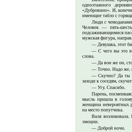
одноэтажного деревя
«Дубровино». И, конечн
имеющие табло с горящ
Люди с чемоданами 
Человек — пять-шесть
подсаживающимися пасса
мужская фигура, направл
— Девушка, этот би
— С чего вы это вз
слова.
— Да вон же он, сто
— Точно. Надо же, 
— Скучно? Да ты н
заходи к соседям, скучат
— Угу. Спасибо.
Парень, посмеивая
мысль пришла в голову
женщина невероятных ра
на место попутчика.
Валя возликовала.
эмоции.
— Доброй ночи.