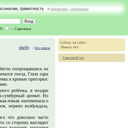
ерсоналии, грамотность
Библиотека
Объявления
//
IP;
— Спрятаться
Сейчас на сайте:
Никого нет
shelly
/
без цикла
Сквозной чат
, бегло попрощавшись на
чался поезд. Глаза едва
олмы и кривые пригорки:
ами.
ного ребёнка, в ноздри
и-сумбурный аромат. Но
о как-никак напоминала о
ем, нервно возбуждала,
ого что довольно часто
то со стороны выглядит
боко вздохнет, маскируя