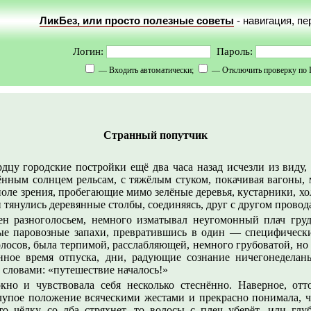
ЛикБез, или просто полезные советы
- навигация, п
Логин:
Пароль:
— Входить автоматически;
— Отключить проверку по 
Странный попутчик
рдцу городские постройки ещё два часа назад исчезли из виду
ённым солнцем рельсам, с тяжёлым стуком, покачивая вагоны, м
поле зрения, пробегающие мимо зелёные деревья, кустарники, х
 тянулись деревянные столбы, соединяясь, друг с другом провод
н разноголосьем, немного изматывал неугомонный плач груд
е паровозные запахи, превратившись в один — специфическ
голосов, была терпимой, расслабляющей, немного грубоватой, н
нное время отпуска, дни, радующие сознание ничегонеделань
 словами: «путешествие началось!»
кно и чувствовала себя несколько стеснённо. Наверное, отт
глупое положение всяческими жестами и прекрасно понимала, ч
то чёлку со лба стряхнет, то волосы с плеч уберёт, или глу