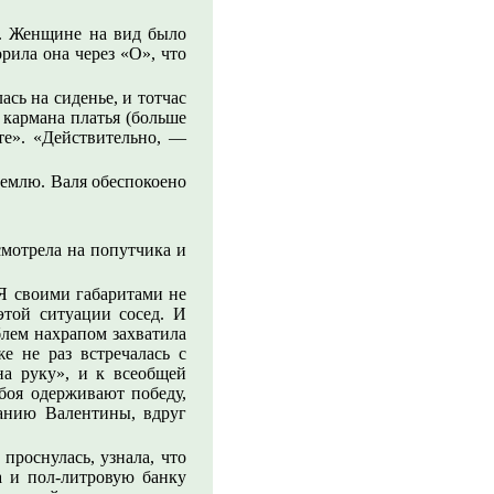
ю. Женщине на вид было
рила она через «О», что
сь на сиденье, и тотчас
 кармана платья (больше
ьте». «Действительно, —
землю. Валя обеспокоено
смотрела на попутчика и
Я своими габаритами не
этой ситуации сосед. И
блем нахрапом захватила
е не раз встречалась с
на руку», и к всеобщей
 боя одерживают победу,
ванию Валентины, вдруг
проснулась, узнала, что
а и пол-литровую банку