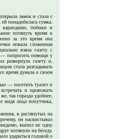
открыла замок и стала с
 ей понадобилась сумка.
я карандаши, тюбики и
ание потянуть время и
енно за это время она
мочки лежала сложенная
циально взяла газету с
ся — попросить помощи у
а развернула газету и,
лицом стала разгадывать
се время думала о своем
лью — посетить туалет и
 встречать и провожать
же, так гораздо удобнее,
не видя лица попутчика,
жения, в растянутых на
рочему, он насвистывал
 видимо, выпил не одну
друг потянуло на беседу.
зило удариться головой о