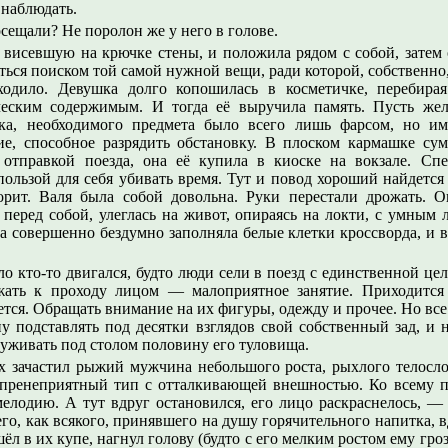
 наблюдать.
сещали? Не поролон же у него в голове.
 висевшую на крючке стены, и положила рядом с собой, затем 
ься поиском той самой нужной вещи, ради которой, собственно,
одило. Девушка долго копошилась в косметичке, перебира
ческим содержимым. И тогда её выручила память. Пусть жел
ска, необходимого предмета было всего лишь фарсом, но им
ие, способное разрядить обстановку. В плоском кармашке су
 отправкой поезда, она её купила в киоске на вокзале. Спе
пользой для себя убивать время. Тут и повод хороший найдет
орит. Валя была собой довольна. Руки перестали дрожать. Он
 перед собой, улеглась на живот, опираясь на локти, с умным 
на совершенно бездумно заполняла белые клетки кроссворда, и в
ло кто-то двигался, будто люди сели в поезд с единственной це
жать к проходу лицом — малоприятное занятие. Приходится
ется. Обращать внимание на их фигуры, одежду и прочее. Но все 
у подставлять под десятки взглядов свой собственный зад, и 
руживать под столом половину его туловища.
 зачастил рыжий мужчина небольшого роста, рыхлого телосло
 пренеприятный тип с отталкивающей внешностью. Ко всему п
елодию. А тут вдруг остановился, его лицо раскраснелось, —
о, как всякого, принявшего на душу горячительного напитка, в
л в их купе, нагнул голову (будто с его мелким ростом ему гро