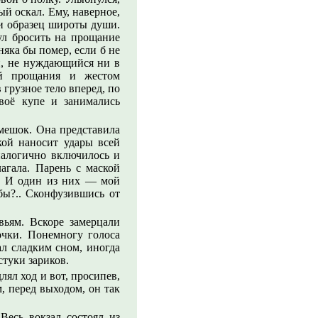
ый оскал. Ему, наверное,
и образец широты души.
ул бросить на прощание
яка бы помер, если б не
й, не нуждающийся ни в
ой прощания и жестом
грузное тело вперед, по
воё купе и занимались
смешок. Она представила
кой наносит удары всей
налогично включилось и
агала. Парень с маской
й. И один из них — мой
бы?.. Сконфузившись от
вьям. Вскоре замерцали
очки. Понемногу голоса
л сладким сном, иногда
стуки зариков.
лял ход и вот, просипев,
м, перед выходом, он так
Весь вокзал состоял из