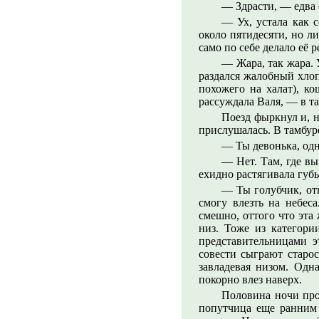
— Здрасти, — едва 
— Ух, устала как 
около пятидесяти, но л
само по себе делало её 
— Жара, так жара. 
раздался жалобный хлоп
похожего на халат), ко
рассуждала Валя, — в т
Поезд фыркнул и, н
прислушалась. В тамбур
— Ты девонька, одн
— Нет. Там, где вы
ехидно растягивала губ
— Ты голубчик, от
смогу влезть на небес
смешно, оттого что эта
низ. Тоже из категори
представительницами э
совести сыграют старос
завладевая низом. Одн
покорно влез наверх.
Половина ночи прош
попутчица еще ранним 