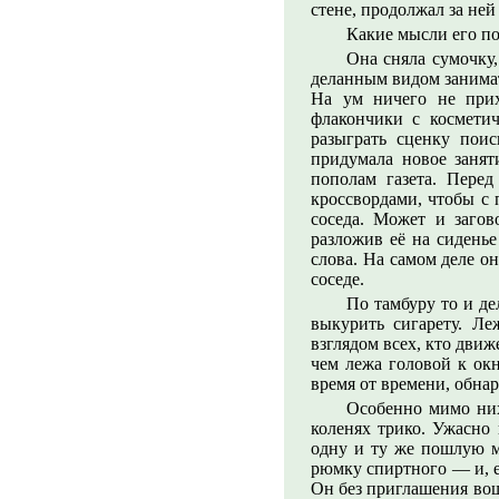
стене, продолжал за ней
Какие мысли его по
Она сняла сумочку,
деланным видом занимат
На ум ничего не прих
флакончики с космети
разыграть сценку пои
придумала новое занят
пополам газета. Перед
кроссвордами, чтобы с 
соседа. Может и загов
разложив её на сиденье
слова. На самом деле о
соседе.
По тамбуру то и де
выкурить сигарету. Ле
взглядом всех, кто движ
чем лежа головой к окн
время от времени, обна
Особенно мимо них
коленях трико. Ужасно
одну и ту же пошлую м
рюмку спиртного — и, ег
Он без приглашения вошё