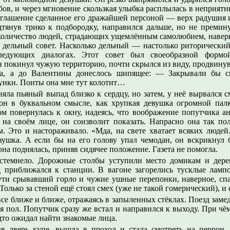
ов, и через мгновение скользкая улыбка расплылась в неприятн
риглашение сделанное его дражайшей персоной — верх радушия 
тянув трико к подбородку, направился дальше, но не премин
 количество людей, страдающих ущемлённым самолюбием, наверн
бе дельный совет. Насколько дельный — настолько риторически
ледующих диалогах. Этот совет был своеобразной форм
н покинул чужую территорию, почти скрылся из виду, продвинув 
на, а до Валентины донеслось шипящее: — Закрывали бы с
унки. Понты она мне тут колотит…
яла пьяный выпад близко к сердцу, но затем, у неё вырвался 
он в буквальном смысле, как хрупкая девушка огромной пал
ом повернулась к окну, надеясь, что воображение попутчика а
 на своём лице, он соизволит показать. Напрасно она так пол
м. Это и настораживало. «Мда, на свете хватает всяких люде
вушка. А если бы на его голову упал чемодан, он вскрикнул 
на поднялась, приняв сидячее положение. Газета не помогла.
стемнело. Дорожные столбы уступили место домикам и дере
д приближался к станции. В вагоне загорелись тусклые ламп
пути срывавший горло и чужие ушные перепонки, наверное, спа
олько за стеной ещё стоял смех (уже не такой гомерический), и 
се ближе и ближе, отражаясь в запыленных стёклах. Поезд замед
я пол. Попутчик сразу же встал и направился к выходу. При чё
удто ожидал найти знакомые лица.
в дверь купе, вышла в проход и стала смотреть на перрон. 