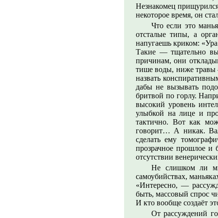
Незнакомец прищурился 
некоторое время, он ста
Что если это мань
отсталые типы, а орг
напугаешь криком: «Ура
Такие — тщательно вы
причинам, они откладыв
тише воды, ниже травы 
назвать конспиративным
дабы не вызывать подо
бритвой по горлу. Напр
высокий уровень интел
улыбкой на лице и про
тактично. Вот как мо
говорит… А никак. Вал
сделать ему томографи
прозрачное прошлое и 
отсутствии венерически
Не слишком ли м
самоубийствах, маньяка
«Интересно, — рассужд
быть, массовый спрос ч
И кто вообще создаёт эт
От рассуждений го