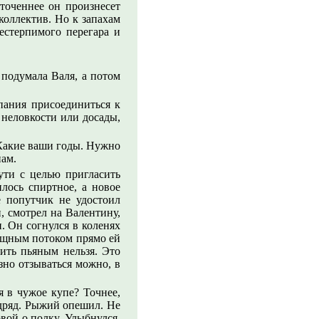
точеннее он произнесет
 коллектив. Но к запахам
естерпимого перегара и
подумала Валя, а потом
пания присоединиться к
 неловкости или досады,
 Какие ваши годы. Нужно
нам.
ути с целью пригласить
лось спиртное, а новое
ё попутчик не удостоил
, смотрел на Валентину,
. Он согнулся в коленях
мощным потоком прямо ей
бить пьяным нельзя. Это
но отзываться можно, в
.
 в чужое купе? Точнее,
дряд. Рыжий опешил. Не
вой о полку. Улыбнулся,