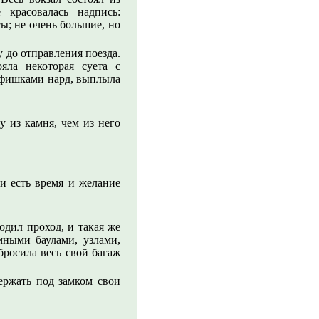
красовалась надпись:
ы; не очень большие, но
у до отправления поезда.
яла некоторая суета с
и фишками нард, выплыла
у из камня, чем из него
ли есть время и желание
дил проход, и такая же
мными баулами, узлами,
бросила весь свой багаж
ержать под замком свои