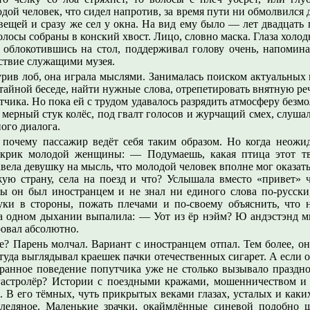
ой человек, что сидел напротив, за время пути ни обмолвился 
 вещей и сразу же сел у окна. На вид ему было — лет двадцать 
олосы собраны в конский хвост. Лицо, словно маска. Глаза холо
о облокотившись на стол, поддерживал голову очень, напомин
ствие служащими музея.
урив лоб, она играла мыслями. Занималась поиском актуальных 
тайной беседе, найти нужные слова, отрепетировать внятную реч
тчика. Но пока ей с трудом удавалось разрядить атмосферу безмо
 мерный стук колёс, под гвалт голосов и журчащий смех, слуша
ного диалога.
 почему пассажир ведёт себя таким образом. Но когда неожид
крик молодой женщины: — Подумаешь, какая птица этот тв
вела девушку на мысль, что молодой человек вполне мог оказат
ую страну, села на поезд и что? Услышала вместо «привет» ч
бы он был иностранцем и не знал ни единого слова по-русски
руки в стороны, пожать плечами и по-своему объяснить, что 
на одном дыхании выпалила: — Уот из ёр нэйм? Ю андэстэнд м
ровал абсолютно.
? Парень молчал. Вариант с иностранцем отпал. Тем более, он
туда выглядывал краешек пачки отечественных сигарет. А если о
транное поведение попутчика уже не столько вызывало праздно
гастролёр? Истории с поездными кражами, мошенничеством 
 В его тёмных, чуть прикрытых веками глазах, усталых и каки
, ледяное. Маленькие зрачки, окаймлённые синевой подобно 