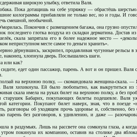
сдерживая широкую улыбку, ответила Валя.
собака. Пока дотащишь на себе упряжку — обрастёшь шерсть
ишние килограммы прибавляли не только вес, но и годы. И гово
речь смешной, необычной.
Уморилась. Покончив с размещением багажа, она грузно опустила
ок последнего глотка воздуха из складки дерматина. Достав из
шелёк, скала запрятала его в более надежное место — «декол
аком неприступном месте самое то деньги хранить».
ервно дёрнувшись, заскрипел, продавливая чугунные рельсы в 
е, наконец, хлопнула дверь. Послышались шаги.
а или как?
 сидите, едет один пассажир, парень. А вот и он пришел. Валя 
ы.
ползай на верхнюю полку, — скомандовала женщина-скала. — 
а. Валя хихикнула. Ей было любопытно, как выкрутиться из 
 живая скала имела на руках билет на верхнюю полку, а без про
и старушек Бабарих, покупающих билеты подешевле. Валя уж
той категории. Покупают билет наверх, зная, что в поезде «
ть, разговоры об уходящем прочь здоровье и, собственно, без
ако парень без разговоров, к удивлению, и даже — разочаро
ла в раздумьях. Лишь на рассвете она сомкнула глаза, а когда 
утром покинула их компанию, оставив на столике два яблок