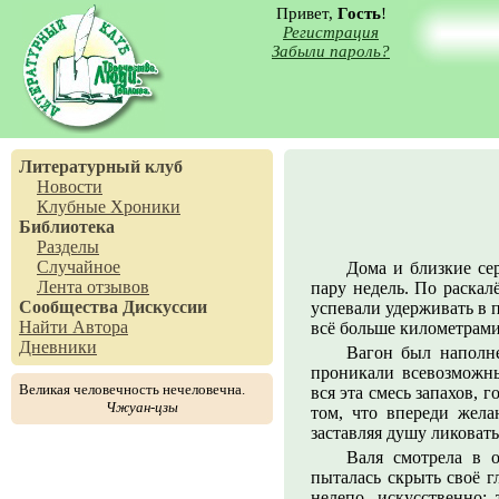
Привет,
Гость
!
Регистрация
Забыли пароль?
Литературный клуб
Новости
Клубные Хроники
Библиотека
Разделы
Случайное
Дома и близкие се
Лента отзывов
пару недель. По раскал
Сообщества
Дискуссии
успевали удерживать в 
Найти Автора
всё больше километрами
Дневники
Вагон был наполне
проникали всевозможны
Великая человечность нечеловечна.
вся эта смесь запахов, 
Чжуан-цзы
том, что впереди жела
заставляя душу ликовать
Валя смотрела в о
пыталась скрыть своё 
нелепо, искусственно: 