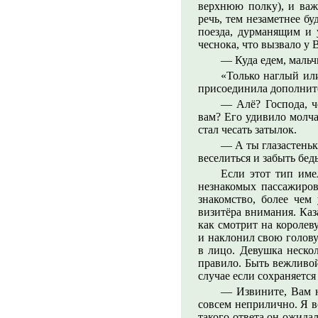
верхнюю полку), и важ
речь, тем незаметнее бу
поезда, дурманящим и 
чеснока, что вызвало у
— Куда едем, маль
«Только наглый ил
присоединила дополните
— Алё? Господа, ч
вам? Его удивило молча
стал чесать затылок.
— А ты глазастеньк
веселиться и забыть бед
Если этот тип име
незнакомых пассажиров
знакомство, более чем
визитёра внимания. Каз
как смотрит на королев
и наклонил свою голову
в лицо. Девушка нескол
правило. Быть вежливо
случае если сохраняется
— Извините, Вам н
совсем неприлично. Я 
такого ответа он ожида