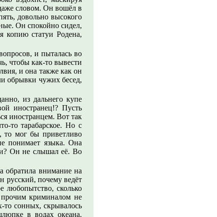
даже словом. Он вошёл в
пять, довольно высокого
дные. Он спокойно сидел,
ая копию статуи Родена,
вопросов, и пыталась во
ь, чтобы как-то вывести
лвия, и она также как он
ли обрывки чужих бесед,
анно, из дальнего купе
ой иностранец!? Пусть
ься иностранцем. Вот так
то-то тарабарское. Но с
, то мог бы приветливо
не понимает языка. Она
и? Он не слышал её. Во
а обратила внимание на
н русский, почему ведёт
е любопытство, сколько
и прочим криминалом не
х-то сонных, скрывалось
шлюпке в водах океана.