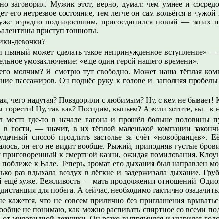
но заговорил. Мужик этот, верно, думал: чем умнее и сосредо
дет его нетрезвое состояние, тем легче он сам вольётся в чужой
уже изрядно поднадоевшим, присоединился новый — запах н
 Валентины приступ тошноты.
чики-девочки?
и пьяный может сделать такое непринужденное вступление» — 
льное умозаключение: «еще один герой нашего времени».
его молчим? Я смотрю тут свободно. Может наша тёплая ком
ние пассажиров. Он поднёс руку к голове и, заполняя пробелы
ая, чего надутая? Повздорили с любимым? Ну, с кем не бывает!
ы-горести! Ну, так как? Посидим, выпьем? А если хотите, вы - к 
л места где-то в начале вагона и прошёл больше половины п
 в гости, — значит, в их тёплой маленькой компании закончи
 удачный способ продлить застолье за счёт «новобранцев». Е
алось, он его не видит вообще. Рыжий, приподняв густые брови
у приговоренный к смертной казни, ожидая помилования. Клоун
 поближе к Вале. Теперь, аромат его дыхания был направлен 
ько раз вдыхала воздух в лёгкие и задерживала дыхание. Гру
й ещё хуже. Вежливость — мать продолжения отношений. Одиоз
 дистанция для побега. А сейчас, необходимо тактично озадачить
е кажется, что не совсем прилично без приглашения врываться
вообще не понимаю, как можно распивать спиртное со всеми по
л от миловидной девушки. Он резко выпрямился и ударился голо