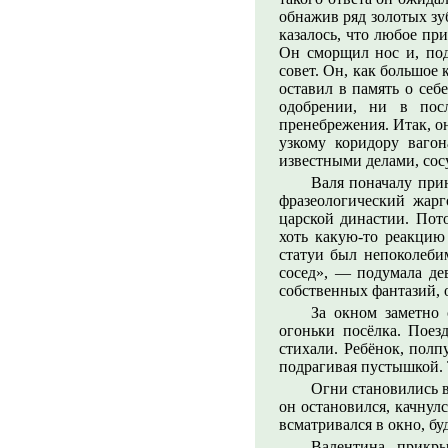
обнажив ряд золотых зуб
казалось, что любое п
Он сморщил нос и, под
совет. Он, как большое
оставил в память о се
одобрении, ни в пос
пренебрежения. Итак, о
узкому коридору ваго
известными делами, сос
Валя поначалу прин
фразеологический жарг
царской династии. Пот
хоть какую-то реакцию
статуи был непоколеби
сосед», — подумала де
собственных фантазий, о
За окном заметно 
огоньки посёлка. Поез
стихали. Ребёнок, пол
подрагивая пустышкой. Т
Огни становились в
он остановился, качнулс
всматривался в окно, б
Валентина, прикры