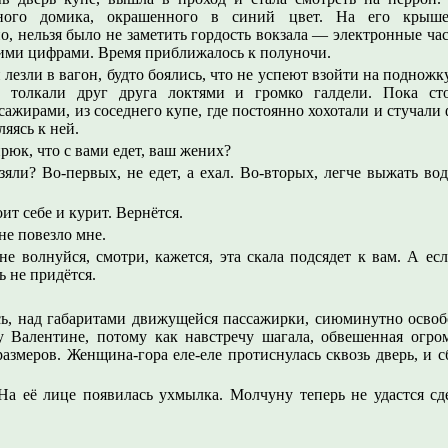
нного домика, окрашенного в синий цвет. На его крыше 
о, нельзя было не заметить гордость вокзала — электронные час
ими цифрами. Время приближалось к полуночи.
лезли в вагон, будто боялись, что не успеют взойти на подножк
 толкали друг друга локтями и громко галдели. Пока сто
жирами, из соседнего купе, где постоянно хохотали и стучал
яясь к ней.
рюк, что с вами едет, ваш жених?
яли? Во-первых, не едет, а ехал. Во-вторых, легче выжать вод
ит себе и курит. Вернётся.
не повезло мне.
е волнуйся, смотри, кажется, эта скала подсядет к вам. А ес
ь не придётся.
сь, над габаритами движущейся пассажирки, сиюминутно освобо
 Валентине, потому как навстречу шагала, обвешенная огро
змеров. Женщина-гора еле-еле протиснулась сквозь дверь, и с
 На её лице появилась ухмылка. Молчуну теперь не удастся сд