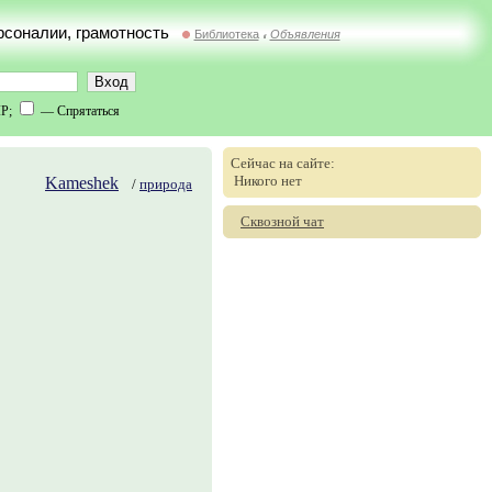
ерсоналии, грамотность
Библиотека
Объявления
//
IP;
— Спрятаться
Сейчас на сайте:
Никого нет
Kameshek
/
природа
Сквозной чат