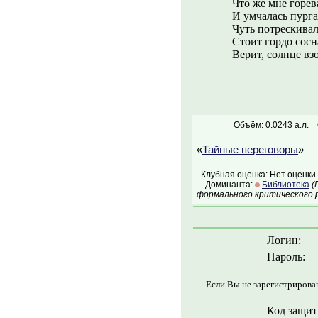
Что же мне горев
И умчалась пурга
Чуть потрескивал
Стоит гордо сосн
Верит, солнце вз
Объём: 0.0243 а.л.
«
Тайные переговоры
»
Клубная оценка: Нет оценки
Доминанта:
Библиотека
(
формального критического р
Логин:
Пароль:
Если Вы не зарегистрирова
Код защит