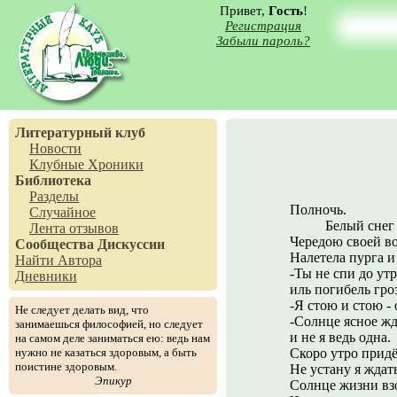
Привет,
Гость
!
Регистрация
Забыли пароль?
Литературный клуб
Новости
Клубные Хроники
Библиотека
Разделы
Полночь.
Случайное
Белый снег в 
Лента отзывов
Чередою своей во
Сообщества
Дискуссии
Налетела пурга и
Найти Автора
-Ты не спи до утр
Дневники
иль погибель гроз
-Я стою и стою - 
Не следует делать вид, что
-Солнце ясное жд
занимаешься философией, но следует
и не я ведь одна.
на самом деле заниматься ею: ведь нам
нужно не казаться здоровым, а быть
Скоро утро придё
поистине здоровым.
Не устану я ждать
Эпикур
Солнце жизни вз