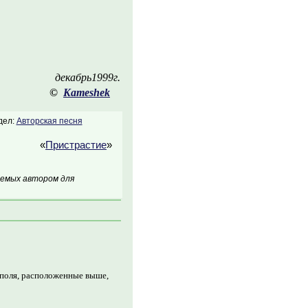
декабрь1999г.
©
Kameshek
дел:
Авторская песня
«
Пристрастие
»
аемых автором для
 поля, расположенные выше,