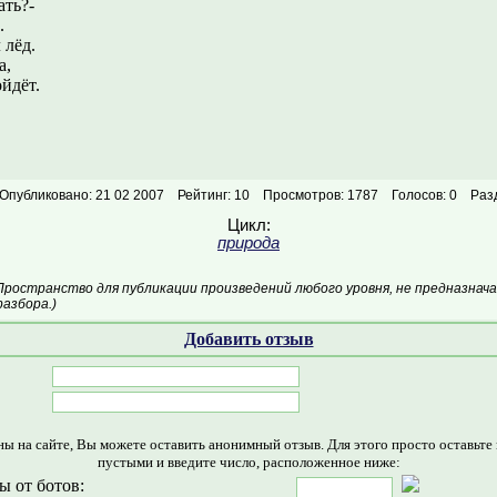
ать?-
.
 лёд.
а,
ойдёт.
Опубликовано: 21 02 2007
Рейтинг: 10
Просмотров: 1787
Голосов: 0
Раз
Цикл:
природа
Пространство для публикации произведений любого уровня, не предназнач
азбора.)
Добавить отзыв
ны на сайте, Вы можете оставить анонимный отзыв. Для этого просто оставьте
пустыми и введите число, расположенное ниже:
ы от ботов: