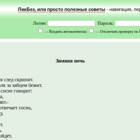
ЛикБез, или просто полезные советы
- навигация, п
Логин:
Пароль:
— Входить автоматически;
— Отключить проверку по 
Зимняя ночь
след скрипит.
лк за зайцем бежит.
 сосне говорит:
а,
ит.-
отвечает сосна,
у,
т.
.
ойдёт,