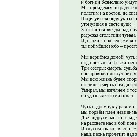
и богини безмолвно уйдут
Мы пройдёмся по радуге 
полетим на восток, не спе
Поцелует свободу украдк
утонувшая в свете душа.
Загораются звёзды над на
разрезая столетний туман.
И, взлетев над седыми век
ты поймёшь: небо – прост
Мы вернёмся домой, чуть 
под постылый, безжизнен
Три сестры: смерть, судьба
нас проводят до лучших м
Мы всю жизнь будем спори
но лишь смерть нам дикту
Умирая, мы взглянем с то
на удачи жестокий оскал.
Чуть вздремнув у равнины
мы порвём плен невидимы
Две подруги: мечта и над
на рассвете нас в бой пове
И глухим, окровавленным
наша песнь пролетит над 