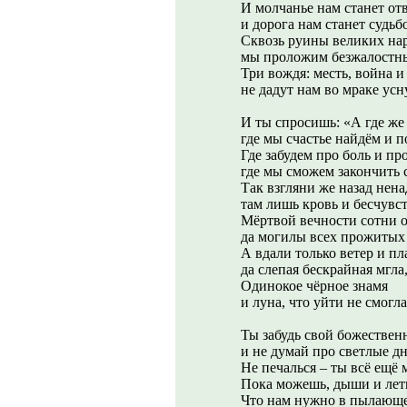
И молчанье нам станет от
и дорога нам станет судьб
Сквозь руины великих на
мы проложим безжалостны
Три вождя: месть, война и
не дадут нам во мраке усн
И ты спросишь: «А где же 
где мы счастье найдём и п
Где забудем про боль и про
где мы сможем закончить 
Так взгляни же назад нена
там лишь кровь и бесчувс
Мёртвой вечности сотни 
да могилы всех прожитых 
А вдали только ветер и пл
да слепая бескрайная мгла
Одинокое чёрное знамя
и луна, что уйти не смогла
Ты забудь свой божествен
и не думай про светлые дн
Не печалься – ты всё ещё 
Пока можешь, дыши и лет
Что нам нужно в пылающ