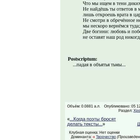
Что мы ищем в тени диких
Не найдёшь ты ответов в 
лишь откроешь врата в цар
Не смотри в обречённое н
мы нескоро вернёмся туда;
Две богини: любовь и поб
не оставят наш род никогд
Postscriptum:
...падая в объятья тьмы...
Объём: 0.0881 а.л.
Опубликовано: 05 1
Раздел:
Хро
«
...Когда поэты бросят
делать тексты...
»
Ш
Клубная оценка: Нет оценки
Доминанта:
Творчество
(Произведен