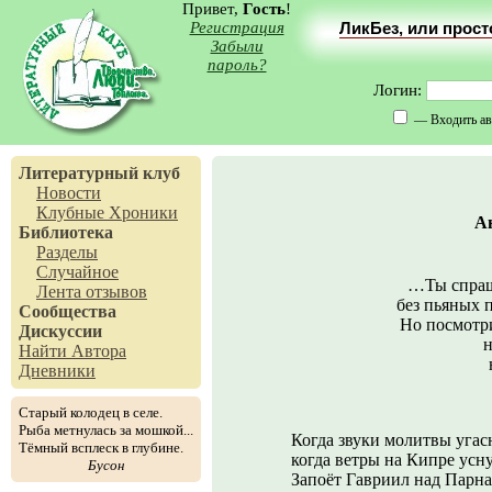
Привет,
Гость
!
Регистрация
ЛикБез, или прос
Забыли
пароль?
Логин:
— Входить ав
Литературный клуб
Новости
Клубные Хроники
А
Библиотека
Разделы
Случайное
…Ты спраши
Лента отзывов
без пьяных 
Сообщества
Но посмотр
Дискуссии
н
Найти Автора
Дневники
Старый колодец в селе.
Рыба метнулась за мошкой...
Когда звуки молитвы угас
Тёмный всплеск в глубине.
когда ветры на Кипре усну
Бусон
Запоёт Гавриил над Парна