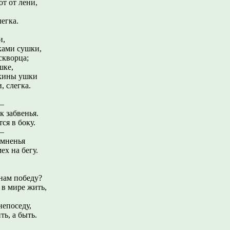
т лени,
ка.
и,
и сушки,
скворца;
шке,
ы ушки
слегка.
 –
бвенья.
ся в боку.
 –
ненья
 на бегу.
нам победу?
 в мире жить,
оседу,
ть, а быть.