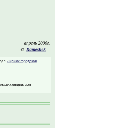
апрель 2006г.
©
Kameshek
дел:
Лирика: городская
аемых автором для