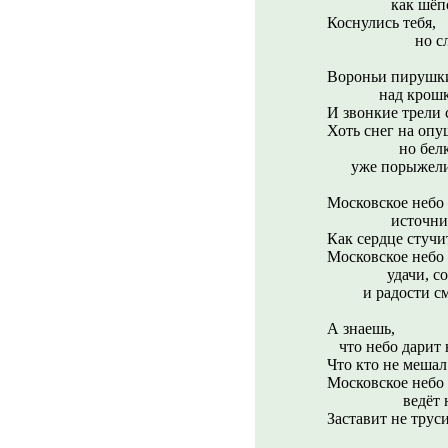
как шёпот о
Коснулись тебя,
но слег
Вороньи пирушк
над крошкам
И звонкие трели 
Хоть снег на опу
но белкин
уже порыжели, 
Московское небо
источник за
Как сердце стучит
Московское небо
удачи, сом
и радости смех
А знаешь,
что небо дарит 
Что кто не мешал
Московское небо
ведёт неп
Заставит не труси