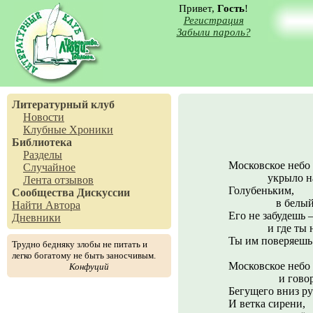
Привет,
Гость
!
Регистрация
Забыли пароль?
Литературный клуб
Новости
Клубные Хроники
Библиотека
Разделы
Московское небо
Случайное
укрыло нас 
Лента отзывов
Голубеньким,
Сообщества
Дискуссии
в белый ра
Найти Автора
Его не забудешь 
Дневники
и где ты не 
Ты им поверяешь 
Трудно бедняку злобы не питать и
легко богатому не быть заносчивым.
Московское небо
Конфуций
и говор ве
Бегущего вниз ру
И ветка сирени,