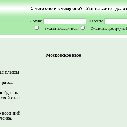
С чего оно и к чему оно?
- Уют на сайте - дело
Логин:
Пароль:
— Входить автоматически;
— Отключить проверку по 
Московское небо
пледом –
звод.
–
будешь,
свой слог.
сенний,
чейка,