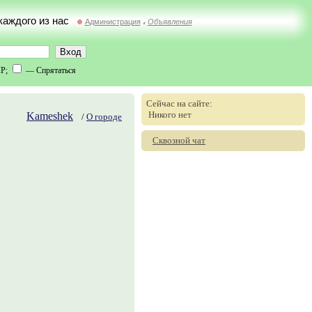
 каждого из нас
Администрация
Объявления
//
IP;
— Спрятаться
Сейчас на сайте:
Никого нет
Kameshek
/
О городе
Сквозной чат