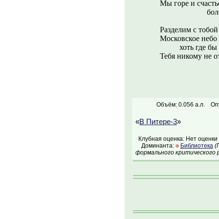
Мы горе и счасть
болезн
участ
Разделим с тобой
Московское небо
хоть где бы я
Тебя никому не о
Объём: 0.056 а.л.
Оп
«
В Питере-3
»
Клубная оценка: Нет оценки
Доминанта:
Библиотека
(
формального критического р