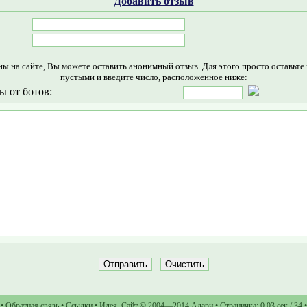
Добавить отзыв
ны на сайте, Вы можете оставить анонимный отзыв. Для этого просто оставьте
пустыми и введите число, расположенное ниже:
ы от ботов:
•
Обратная связь
•
Ссылки
•
Идея
,
Сайт
© 2004—2014
Алари
• Страничка: 0.03 сек / 34 •