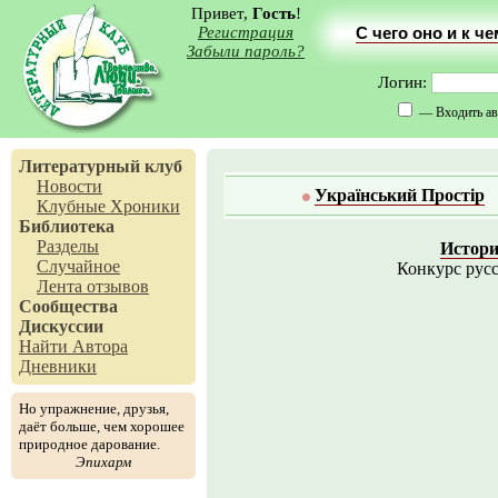
Привет,
Гость
!
Регистрация
С чего оно и к ч
Забыли пароль?
Логин:
— Входить ав
Литературный клуб
Новости
Український Простір
Клубные Хроники
Библиотека
Разделы
Истор
Случайное
Конкурс русс
Лента отзывов
Сообщества
Дискуссии
Найти Автора
Дневники
Но упражнение, друзья,
даёт больше, чем хорошее
природное дарование.
Эпихарм