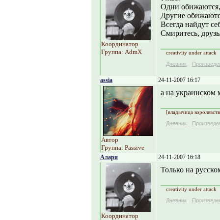
Одни обижаются, 
Другие обижаются
Всегда найдут себ
Смиритесь, друзья
Координатор
Группа: AdmX
creativity under attack
Дневник
Произведе
assia
24-11-2007 16:17
а на украинском 
[владычица королевств
Дневник
Произведе
Автор
Группа: Passive
Алари
24-11-2007 16:18
Только на русско
creativity under attack
Дневник
Произведе
Координатор