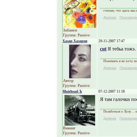
считаю, что здесь мы 
Дневник
Произведе
Забанен
Группа: Passive
Хазар Хазаров
29-11-2007 17:47
cut
Я тебьа тожэ.
Понимать я не хочу ни
Дневник
Произведе
Автор
Группа: Passive
Muirhead-Ъ
07-12-2007 11:18
Я там галочки пос
Позаботься о Лулу… 
Дневник
Произведе
Викинг
Группа: Passive