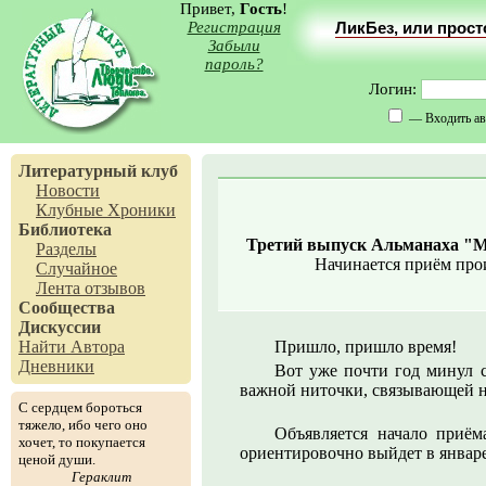
Привет,
Гость
!
Регистрация
ЛикБез, или прос
Забыли
пароль?
Логин:
— Входить ав
Литературный клуб
Новости
Клубные Хроники
Библиотека
Третий выпуск Альманаха "М
Разделы
Начинается приём про
Случайное
Лента отзывов
Сообщества
Дискуссии
Найти Автора
Пришло, пришло время!
Дневники
Вот уже почти год минул 
важной ниточки, связывающей н
С сердцем бороться
тяжело, ибо чего оно
Объявляется начало приё
хочет, то покупается
ориентировочно выйдет в январе
ценой души.
Гераклит