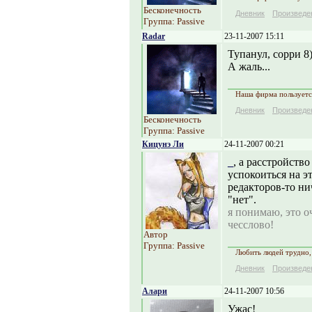
Бесконечность
Дневник
Произведе
Группа: Passive
Radar
23-11-2007 15:11
Тупанул, сорри 8
А жаль...
Наша фирма пользуется
Дневник
Произведе
Бесконечность
Группа: Passive
Кицунэ Ли
24-11-2007 00:21
_
, а расстройство
успокоиться на эт
редакторов-то ни
"нет".
я понимаю, это оч
чесслово!
Автор
Группа: Passive
Любить людей трудно, 
Дневник
Произведе
Алари
24-11-2007 10:56
Ужас!