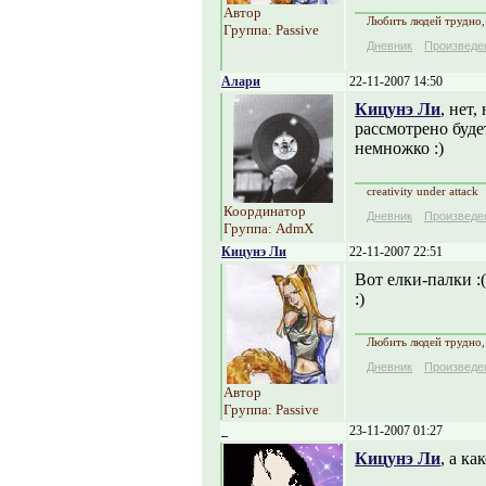
Автор
Любить людей трудно, 
Группа: Passive
Дневник
Произведе
Алари
22-11-2007 14:50
Кицунэ Ли
, нет,
рассмотрено буде
немножко :)
creativity under attack
Координатор
Дневник
Произведе
Группа: AdmX
Кицунэ Ли
22-11-2007 22:51
Вот елки-палки :(
:)
Любить людей трудно, 
Дневник
Произведе
Автор
Группа: Passive
_
23-11-2007 01:27
Кицунэ Ли
, а ка