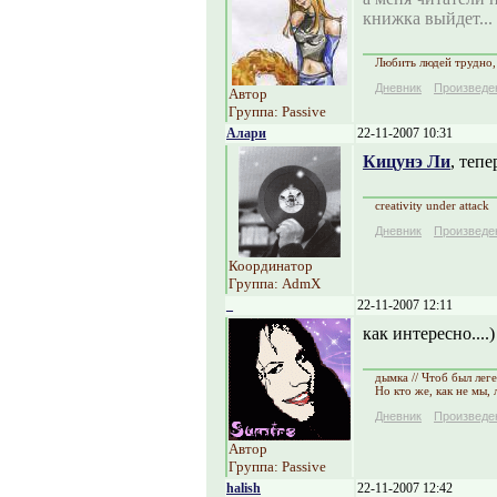
книжка выйдет...
Любить людей трудно, 
Дневник
Произведе
Автор
Группа: Passive
Алари
22-11-2007 10:31
Кицунэ Ли
, тепе
creativity under attack
Дневник
Произведе
Координатор
Группа: AdmX
_
22-11-2007 12:11
как интересно....)
дымка // Чтоб был лег
Но кто же, как не мы,
Дневник
Произведе
Автор
Группа: Passive
halish
22-11-2007 12:42