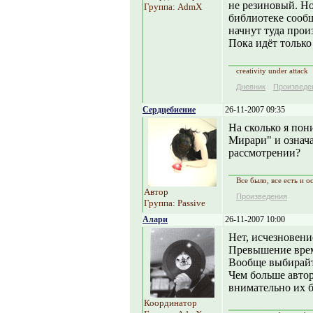
не резиновый. Но
Группа: AdmX
библиотеке сообщ
начнут туда прои
Пока идёт только
creativity under attack
Дневник
Произведе
Сердцебиение
26-11-2007 09:35
На сколько я пон
Мирари" и означа
рассмотрении?
Все было, все есть и ос
Автор
Произведения
Группа: Passive
Алари
26-11-2007 10:00
Нет, исчезновение
Превышение врем
Вообще выбирайте
Чем больше авто
внимательно их б
Координатор