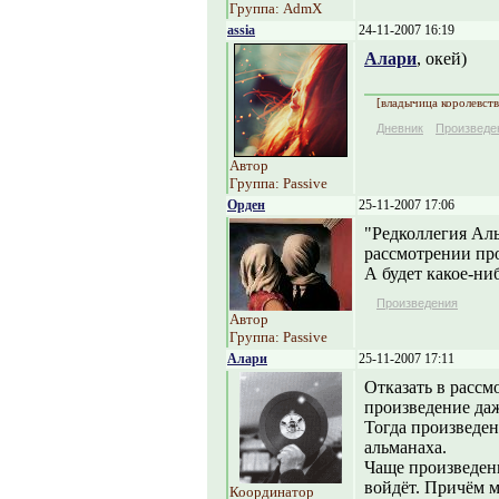
Группа: AdmX
assia
24-11-2007 16:19
Алари
, окей)
[владычица королевств
Дневник
Произведе
Автор
Группа: Passive
Орден
25-11-2007 17:06
"Редколлегия Аль
рассмотрении про
А будет какое-ни
Произведения
Автор
Группа: Passive
Алари
25-11-2007 17:11
Отказать в рассм
произведение даж
Тогда произведен
альманаха.
Чаще произведени
войдёт. Причём м
Координатор