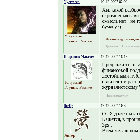
Nyerewen
10-12-2007 02:02
Хм, какой разброс
скромненько - все
смысла нет - не т
бумагу :)
Уснувший
Истина в душе каждого
Группа: Passive
Дневник
Произведе
Шарапов Максим
12-12-2007 18:18
Предложил в альм
финансовой подде
достойными публи
свой счет и расп
Уснувший
журналистскому "
Группа: Passive
Произведения
firefly
17-12-2007 10:34
О.. Я даже пытать
Кажется, в прошл
Зря..
Всем желающим -
Автор