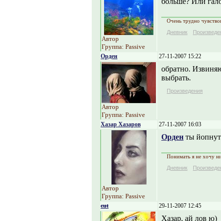
больше? Или гал
Очень трудно чувствов
Дневник
Произведе
Автор
Группа: Passive
Орден
27-11-2007 15:22
обратно. Извиняю
выбрать.
Произведения
Автор
Группа: Passive
Хазар Хазаров
27-11-2007 16:03
Орден
ты йопнут
Понимать я не хочу ни
Дневник
Произведе
Автор
Группа: Passive
cut
29-11-2007 12:45
Хазар, ай лов ю)