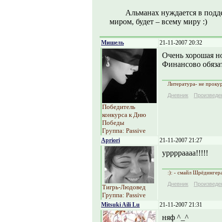
Альманах нуждается в подд
миром, будет – всему миру :)
Мишель
21-11-2007 20:32
Очень хорошая но
Финансово обязат
Литература- не прокур
Дневник
Произведе
Победитель
конкурса к Дню
Победы
Группа: Passive
Apriori
21-11-2007 21:27
урррраааа!!!!!
:): - смайл Шрёдингер
Дневник
Произведе
Тигрь-Людовед
Группа: Passive
Mitsuki Aili Lu
21-11-2007 21:31
няф ^_^