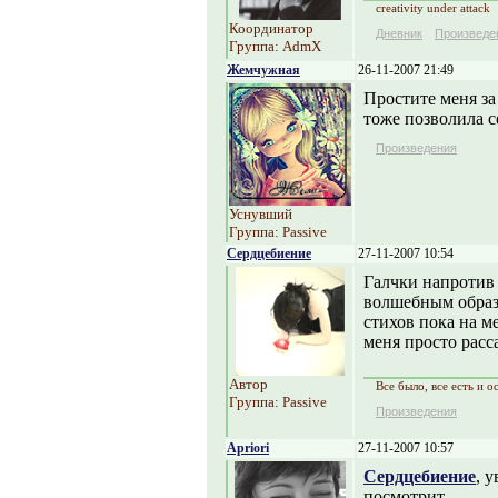
creativity under attack
Координатор
Дневник
Произведе
Группа: AdmX
Жемчужная
26-11-2007 21:49
Простите меня за
тоже позволила с
Произведения
Уснувший
Группа: Passive
Сердцебиение
27-11-2007 10:54
Галчки напротив 
волшебным образо
стихов пока на ме
меня просто расса
Автор
Все было, все есть и ос
Группа: Passive
Произведения
Apriori
27-11-2007 10:57
Сердцебиение
, 
посмотрит.