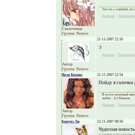
"кто-то с улыбкой, (и 
Дневник
Произведе
Сказочница
Группа: Passive
.
21-11-2007 22:16
:)
Дневник
Произведе
Автор
Группа: Passive
Ирэн Корвис
21-11-2007 22:54
Пойду я галочки р
Я посох железный вконе
любят... (с) Макошь
Дневник
Произведе
Автор
Группа: Passive
Кицунэ Ли
22-11-2007 08:50
Чудесная новость 
а меня читатели 