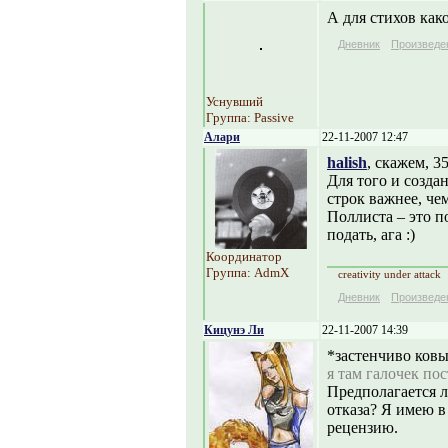
А для стихов как
Дневник
Произведе
Уснувший
Группа: Passive
Алари
22-11-2007 12:47
halish
, скажем, 35
Для того и созда
строк важнее, чем
Поллиста – это п
подать, ага :)
Координатор
Группа: AdmX
creativity under attack
Дневник
Произведе
Кицунэ Ли
22-11-2007 14:39
*застенчиво ковы
я там галочек пост
Предполагается л
отказа? Я имею в
рецензию.