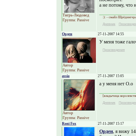
а не потому, что 
Тигрь-Людовед
:): - смайл Шрёдингер
Группа: Passive
Дневник
Произведе
Орден
27-11-2007 14:55
У меня тоже гало
Произведения
Автор
Группа: Passive
assia
27-11-2007 15:05
а у меня нет О.о
[владычица королевств
Дневник
Произведе
Автор
Группа: Passive
Roni Fox
27-11-2007 15:17
Орден
, я вижу 1