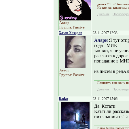
дымка // Чтоб был лег
Но кто же, как не мы,
Дневник
Произведе
Автор
Группа: Passive
Хазар Хазаров
23-11-2007 12:33
Алари
Я тут отпр
года - МИР.
так вот, я не усп
рассказекк дорог
попадание в МИ
Автор
из писем в редА
Группа: Passive
Понимать я не хочу ни
Дневник
Произведе
Radar
23-11-2007 15:06
Да. Кстати.
Катят ли рассказ
нить написать Та
Наша фирма пользуется