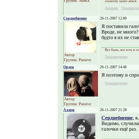
Группа: AdmX
creativity under attack
Дневник
Произведе
Сердцебиение
26-11-2007 12:00
Я поставила гало
Вроде, не много?
будто я их не ста
Все было, все есть и ос
Автор
Произведения
Группа: Passive
Орден
26-11-2007 14:48
Я поэтому и спро
Произведения
Автор
Группа: Passive
Алари
26-11-2007 21:28
Сердцебиение
, 
Видимо, случилас
галочки ещё раз.