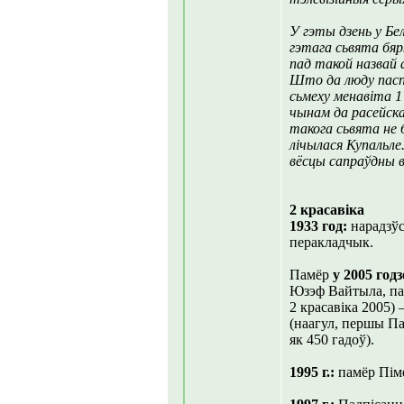
У гэты дзень у Бе
гэтага сьвята бяр
пад такой назвай
Што да люду паспа
сьмеху менавіта 1
чынам да расейск
такога сьвята не 
лічылася Купальле.
вёсцы сапраўдны в
2 красавіка
1933 год:
нарадзўс
перакладчык.
Памёр
у 2005 год
Юзэф Вайтыла, па-
2 красавіка 2005)
(наагул, першы Пап
як 450 гадоў).
1995 г.:
памёр Піме