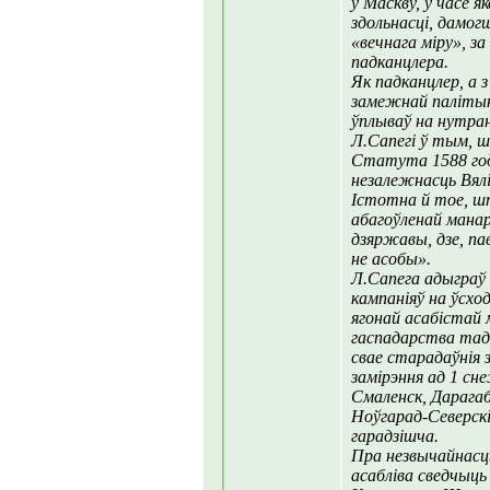
ў Маскву, у часе
здольнасці, дамог
«вечнага міру», з
падканцлера.
Як падканцлер, а з
замежнай палітык
ўплываў на нутра
Л.Сапегі ў тым, 
Статута 1588 год
незалежнасць Вялі
Істотна й тое, ш
абагоўленай манар
дзяржавы, дзе, пав
не асобы».
Л.Сапега адыграў
кампаніяў на ўсход
ягонай асабістай
гаспадарства та
свае старадаўнія з
замірэння ад 1 сн
Смаленск, Дарага
Ноўгарад-Северскі
гарадзішча.
Пра незвычайнасц
асабліва сведчыць