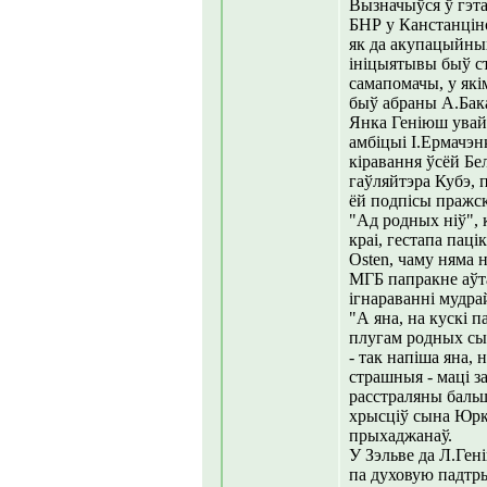
Вызначыўся ў гэт
БНР у Канстанціно
як да акупацыйных 
ініцыятывы быў ст
самапомачы, у які
быў абраны А.Бака
Янка Геніюш увайш
амбіцыі І.Ермачэн
кіравання ўсёй Бе
гаўляйтэра Кубэ, 
ёй подпісы пражск
"Ад родных ніў",
краі, гестапа паці
Osten, чаму няма 
МГБ папракне аўта
ігнараванні мудрай
"А яна, на кускі 
плугам родных сын
- так напіша яна, 
страшныя - маці з
расстраляны бальш
хрысціў сына Юрку
прыхаджанаў.
У Зэльве да Л.Гені
па духовую падтр