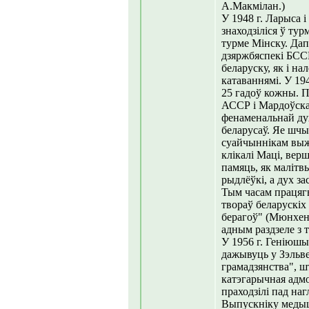
А.Макмілан.)
У 1948 г. Ларыса 
знаходзіліся ў тур
турме Мінску. Дап
дзяржбяспекі БССР
беларуску, як і н
катаваннямі. У 19
25 гадоў кожны. П
АССР і Мардоўска
фенаменальнай дух
беларусаў. Яе шчы
суайчыннікам выж
клікалі Маці, верш
памяць, як малітвы
рыдлёўкі, а дух з
Тым часам працягв
твораў беларускі
берагоў" (Мюнхен
адным раздзеле з т
У 1956 г. Геніюшы
дажывуць у Зэльве
грамадзянства", шт
катэгарычная адмо
праходзілі пад на
Выпускніку медыц