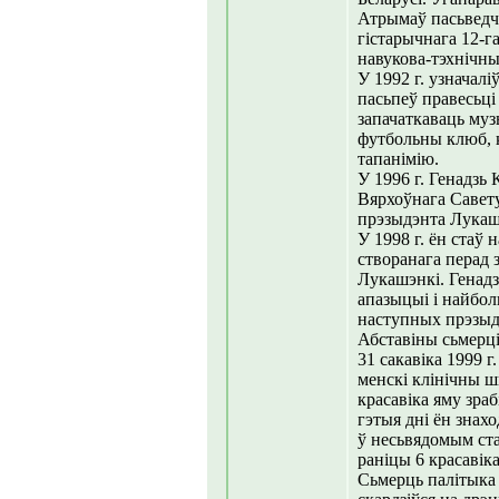
Атрымаў пасьведч
гістарычнага 12-га
навукова-тэхнічны
У 1992 г. узначалі
пасьпеў правесьці
запачаткаваць муз
футбольны клюб, 
тапанімію.
У 1996 г. Генадзь
Вярхоўнага Савету
прэзыдэнта Лукаш
У 1998 г. ён стаў
створанага перад 
Лукашэнкі. Генадз
апазыцыі і найбо
наступных прэзыд
Абставіны сьмерці
31 сакавіка 1999 
менскі клінічны ш
красавіка яму зра
гэтыя дні ён знах
ў несьвядомым ста
раніцы 6 красавіка
Сьмерць палітыка 