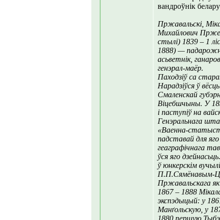
вандроўнік белару
Пржавальскі, Міка
Михайлович Пржева
стылі) 1839 – 1 л
1888) — падарожні
асьветнік, ганаров
генэрал-маёр.
Паходзіў са стар
Нарадзіўся ў вёсц
Смаленскай губэрні
Віцебшчыны. У 18
і паступіў на вайс
Генэральнага штаб
«Ваенна-статысты
падставай для яго
геаграфічнага тав
ўся яго дзейнасьц
ў юнкерскім вучыл
П.П.Сямёнавым-Ц
Пржавальскага як 
1867 – 1888 Мікал
экспэдыцый: у 186
Манґольскую, у 18
1880 першую Тыбэц