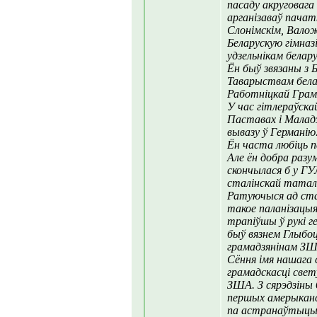
пасаду акруговага
арганізаваў пачат
Слонімскім, Валож
Беларускую гімназ
удзельнікам белар
Ён быў звязаны з 
Таварыствам бела
Работніцкай Грам
У час гітлераўска
Паставах і Маладз
вывазу ў Германію
Ён часта любіць п
Але ён добра раз
скончылася б у ГУ
сталінскай татал
Ратуючыся ад ст
такое паланізацыя
трапіўшы ў рукі ге
быў вязнем Глыбоц
грамадзянінам ЗШ
Сёння імя нашага 
грамадскасці свет
ЗША. З сярэдзіны 
першых амерыканск
па астранаўтыцы 