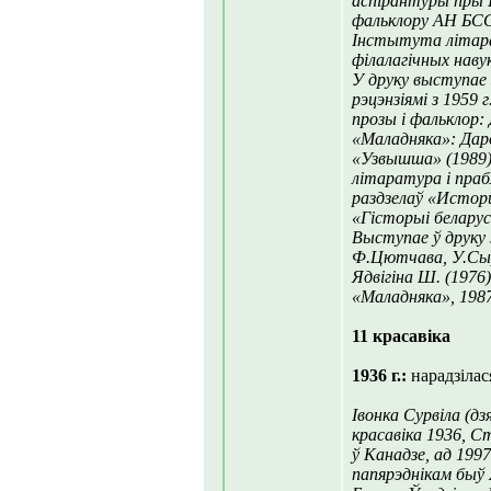
аспірантуры пры 
фальклору АН БССР
Інстытута літар
філалагічных наву
У друку выступае
рэцэнзіямі з 1959
прозы і фальклор:
«Маладняка»: Даро
«Узвышша» (1989).
літаратура і праб
раздзелаў «Истор
«Гісторыі беларус
Выступае ў друку
Ф.Цютчава, У.Сы
Ядвігіна Ш. (1976)
«Маладняка», 1987
11 красавіка
1936 г.:
нарадзілас
Івонка Сурвіла (д
красавіка 1936, С
ў Канадзе, ад 1997
папярэднікам быў