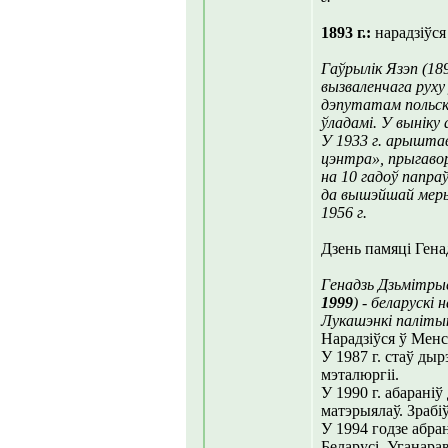
1893 г.:
нарадзіўся
Гаўрылік Язэп (18
вызваленчага руху 
дэпутатам польск
ўладамі. У выніку 
У 1933 г. арышта
цэнтра», прыгаво
на 10 гадоў папра
да вышэйшай меры
1956 г.
Дзень памяці Гена
Генадзь Дзьмітрые
1999
) - беларускі
Лукашэнкі паліты
Нарадзіўся ў Менс
У 1987 г. стаў ды
мэталюргіі.
У 1990 г. абарані
матэрыялаў. Зрабі
У 1994 годзе абр
Беларусі. Уганара