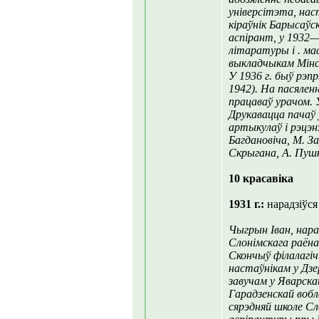
універсітэта, на
кіраўнік Барысаўс
аспірант, у 1932
літаратуры і . м
выкладчыкам Мінс
У 1936 г. быў рэп
1942). На пасяленн
працаваў урачом. 
Друкавацца пачаў 
артыкулаў і рэцэн
Багдановіча, М. За
Скрыгана, А. Пушкі
10 красавіка
1931 г.:
нарадзіўся
Чыгрын Іван, нара
Слонімскага раёна 
Скончыў філалагі
настаўнікам у Дзе
завучам у Яварска
Гарадзенскай вобл
сярэдняй школе Сл