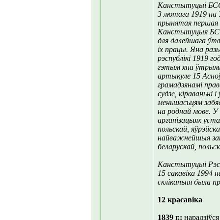
Канстытуцыі БС
3 лютага 1919 на 
прынятая першая
Канстытуцыя БСС
для далейшага ўт
іх працы. Яна ра
рэспублікі 1919 го
гэтым яна ўтрымл
артыкуле 15 Асноў
грамадзянамі прав
судзе, кіраваньні
меньшасьцям забяс
на роднай мове. У
арганізацыях уста
польскай, яўрэйск
найважнейшыя зак
беларускай, польск
Канстытуцыі Рэсп
15 сакавіка 1994 н
скліканьня была 
12 красавіка
1839 г.:
нарадзіўся