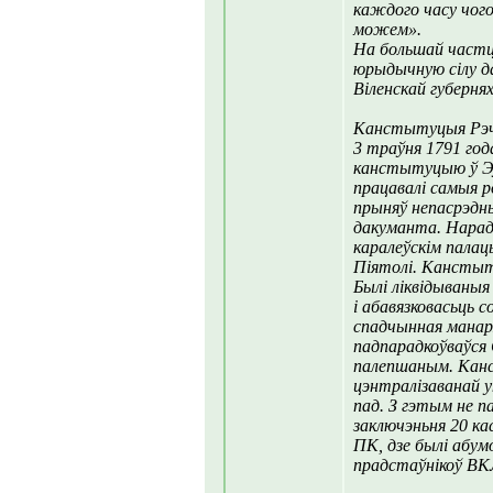
каждого часу чог
можем».
На большай частц
юрыдычную сілу да
Вiленскай губернях
Канстытуцыя Рэч
3 траўня 1791 год
канстытуцыю ў Э
працавалi самыя 
прыняў непасрэдны
дакуманта. Нарад
каралеўскiм палац
Пiятолi. Канстыт
Былi лiквiдываныя
i абавязковасьць с
спадчынная манарх
падпарадкоўваўся
палепшаным. Канс
цэнтралiзаванай у
пад. З гэтым не па
заключэньня 20 к
ПК, дзе былi абум
прадстаўнiкоў ВКЛ