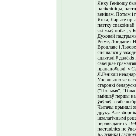
Янку Геніюшу был
паліклініцы, паэтц
венікам. Потым і г
Янка, Ларысе прыз
паэтку спакойнай 
які жыў побач, у Б
Духовай падтрымкі
Рыме, Лондане і Н
Вроцлаве і Львове.
спяшаліся ў заходн
адляталі ў далёкі
савецкае грамадзян
прапаноўвалі, у С
Л.Геніюш неаднара
Упершыню яе пасл
старонкі беларуск
("Полымя", "Голас
выйшаў першы на Р
ўяўляў з сябе выбр
Чытачы прынялі зб
друку. Але зборні
ідэалагічнымі рэц
перавыданні ў 199
паставіліся не ўв
Б.Сачанка) даслоў