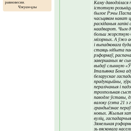
равновесии.
Каму даводзілася
Чжуан-цзы
істотную розьніцу
былое Рэчы Паспа
часьцяком нават ц
раскіданыя лапікі
наадварот. Чым да
больш жорсткую б
мізэрных. А ўжо а
і выпадковага буд
стаяць нібыта па
рэформаў, распач
завершаных яе сы
выдаў слынную «Ўс
Італьянка Бона ад
беларускае гаспада
прадукцыйны, эўра
пералічаныя і пад
трохпольная сыстэ
паводле ўставы, дз
валоку (гэта 21 з
грандыёзнае пера
новых. Жылыя ха
вуліц, гаспадарчыя
Зямельная рэформ
зь вясковага насел