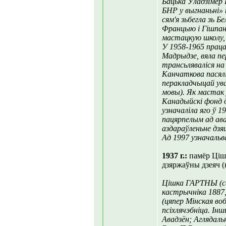
Бацька Ўладзімер
БНР у выгнаньні» 
сям'я зьбегла зь 
Францыю і Гішпа
мастацкую школу, 
У 1958-1965 прац
Мадрыдзе, вяла пе
трансьляваліся на
Канчаткова пасялі
перакладчыцай ува
мовы). Як мастак 
Канадыйскі фонд д
узначаліла яго ў 
пацярпелым ад ава
аздараўленьне дзяц
Ад 1997 узначальв
1937 г.:
памёр Цішк
дзяржаўны дзеяч (
Цішка ГАРТНЫ (с
кастрычніка 1887,
(цяпер Мінская воб
псіхлячэбніца. Ін
Авадзён; Аглядаль