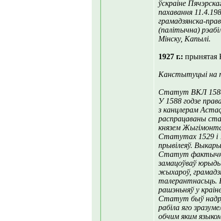
ўскраіне Пячэрска
пахавання 11.4.19
грамадзянска-прав
(палітычна) рэабі
Мінску, Капылі.
1927 г.:
прынятая 
Канстытуцыі на 
Статут ВКЛ 1588
У 1588 годзе прав
з канцлерам Аста
распрацаваны ста
князем Жыгiмонтам
Статутах 1529 і 1
прывілеяў. Выкары
Статут фактычна
замацоўваў юрыды
жыхароў, грамадзк
талерантнасьць. Ё
рашэньняў у краіне
Статут быў надру
рабіла яго зразу
обчим яким языком