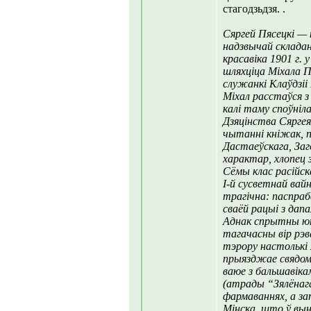
стагодзьдзя. .
Сяргей Пясецкі — 
надзвычай склада
красавіка 1901 г. 
шляхціца Міхала П
служанкі Клаўдзіі
Міхал расстаўся з
калі таму споўніла
Дзяцінства Сяргея
чытанні кніжак, п
Дастаеўскага, За
характар, хлопец з
Сёмы клас расійска
І-й сусветнай вайн
трагічна: паспраб
сваёй рацыі з дап
Аднак спрытны юна
тагачасны вір рэ
тэрору настолькі я
прыязджае свядом
ваюе з бальшавіка
(атрады “Зялёнага
фармаваннях, а з
Мінска, што ў вы