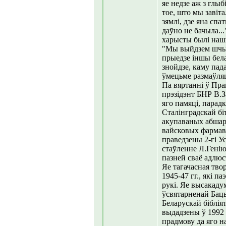
яе недзе аж з глы
тое, што мы завіта
зямлі, дзе яна спа
даўно не бачыла...
харысты былі нашм
"Мы выйдзем шчыль
прыедзе іншы белар
знойдзе, каму пада
ўмецьме размаўляц
Па вяртанні ў Пра
прэзідэнт БНР В.З
яго памяці, парад
Сталінградскай бі
акупаваных абшар
вайсковых фармава
праведзены 2-гі У
стаўленне Л.Генію
пазней сваё адлюс
Яе тагачасная тво
1945-47 гг., які 
рукі. Яе высакад
ўсвятарненай Баць
Беларускай біблія
выдадзены ў 1992
прадмову да яго н