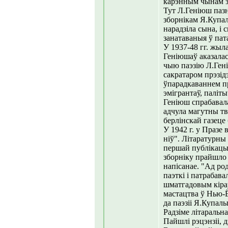
карэнным чынам з
Тут Л.Геніюш пазн
зборнікам Я.Купа
нарадзіла сына, і
занатаваныя ў па
У 1937-48 гг. жыл
Геніюшаў аказалас
чыю паэзію Л.Ген
сакратаром прэзід
ўпарадкаваннем пр
эмігрантаў, палі
Геніюш спрабавала
адчула магутны тв
берлінскай газеце
У 1942 г. у Празе
ніў". Літаратурны
першай публікацы
зборніку прайшло ў
напісанае. "Ад ро
паэткі і патрабав
шматгадовым кіраў
мастацтва ў Нью-Ё
да паэзіі Я.Купалы
Радзіме літаральн
Пайшлі рэцэнзіі, 