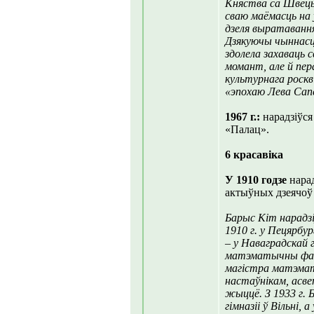
Княства са Швецыя
сваю маёмасць на
дзеля выратаванн
Дзякуючы чыннасці
здолела захаваць 
момант, але й пе
культурнага роскв
«эпохаю Лева Сапе
1967 г.:
нарадзіўся
«Палац».
6 красавіка
У 1910 годзе
нарад
актыўных дзеячоў 
Барыс Кіт нарадзі
1910 г. у Пецярбу
– у Наваградскай г
матэматычны факу
магістра матэмат
настаўнікам, асве
жыццё. З 1933 г.
гімназіі ў Вільні, 