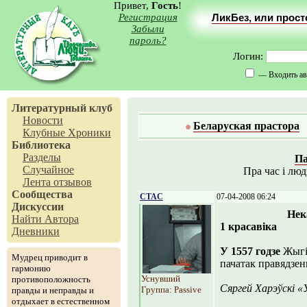
Привет,
Гость
!
Регистрация
ЛикБез, или прос
Забыли
пароль?
Логин:
— Входить ав
Литературный клуб
Новости
Беларуская прастора
Клубные Хроники
Библиотека
Разделы
Па
Случайное
Пра час і лю
Лента отзывов
Сообщества
CTAC
07-04-2008 06:24
Дискуссии
Нек
Найти Автора
1 красавіка
Дневники
У 1557 годзе
Жыгім
Мудрец приводит в
пачатак правядзе
гармонию
Уснувший
противоположность
Сяргей Харэўскі «
Группа: Passive
правды и неправды и
отдыхает в естественном