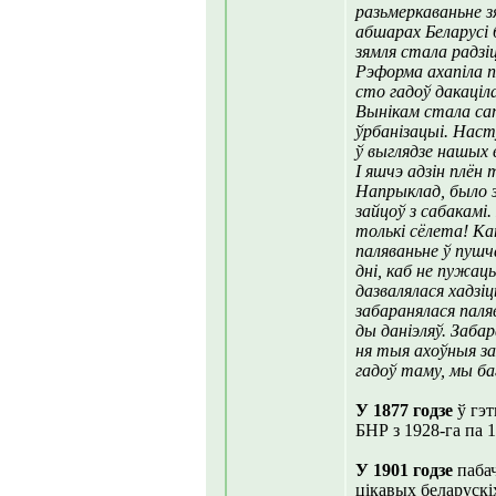
разьмеркаваньне з
абшарах Беларусі 
зямля стала радзіц
Рэформа ахапіла п
сто гадоў дакаціл
Вынікам стала сап
ўрбанізацыі. Нас
ў выглядзе нашых в
І яшчэ адзін плён
Напрыклад, было з
зайцоў з сабакамі
толькі сёлета! К
паляваньне ў пушч
дні, каб не пужац
дазвалялася хадзі
забаранялася паля
ды даніэляў. Заба
ня тыя ахоўныя з
гадоў таму, мы баг
У 1877 годзе
ў гэт
БНР з 1928-га па 1
У 1901 годзе
пабач
цікавых беларуск