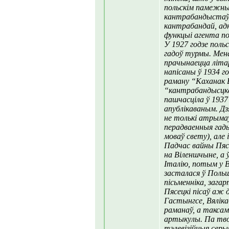
польскім памежны
кантрабандыстаў. 
кантрабандай, ад
функцыі агента по
У 1927 годзе поль
гадоў турмы. Мена
прачынаецца літ
напісаны ў 1934 го
раману “Каханак 
“кантрабандысцка
пашчасціла ў 1937
апублікаваным. Д
не толькі атрымаў
перадваенныя гады
моваў свету), але
Падчас вайны Пясе
на Віленшчыне, а ў
Італію, потым у 
засталася ў Поль
пісьменніка, зага
Пясецкі пісаў аж д
Гастынгсе, Вялік
раманаў, а таксам
артыкулы. Па твор
тэлевізійныя серы