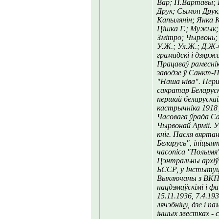
Вар; П.Вартавы; 
Друк; Сымон Друк
Капылянін; Янка К
Цішка Г.; Мужык;
Змітро; Чырвонь; 
У.Ж.; Ул.Ж.; Д.Ж-ч
грамадскі і дзярж
Працаваў рамеснік
заводзе ў Санкт-П
"Наша ніва". Перш
сакратар Беларус
першай беларускай
кастрычніка 1918 
Часовага ўрада С
Чырвонай Арміі. У 
кніг. Пасля вярта
Беларусь", ініцыя
часопіса "Полымя
Цэнтральны архіў
БССР, у Інстытуце
Выключаны з ВКП(б
нацдэмаўскімі і 
15.11.1936, 7.4.1
лячэбніцу, дзе і п
іншых звестках -