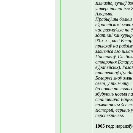
гімназію, вучыў д
універсітэта імя Я
Амерыкі.
Прабыўшы больш з
еўрапейскімі мовам
час размаўляе на 
здатнай канкурыра
90-х гг., калі Бе
прыехаў на радзіму
зляцеліся яго шмат
Паставаў, Глыбок
стварэння Белару
еўрапейскіх). Раз
праспектаў фунда
Беларусі зноў змян
свет, у тым ліку 
бо новае тысячаго
збудуюць новыя па
становішча Бацьк
памятаючы ўсе ск
гісторыі, верыць 
перспектывы.
1905 год:
нарадзіў