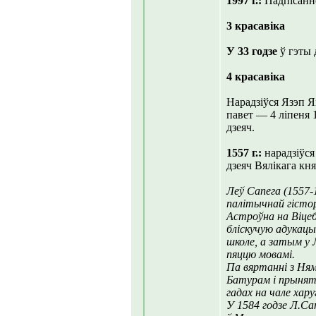
1997 г.:
Падпісанне
3 красавіка
У 33 годзе
ў гэты
4 красавіка
Нарадзіўся Язэп Я
павет — 4 ліпеня 
дзеяч.
1557 г.:
нарадзіўся
дзеяч Вялікага кня
Леў Сапега (1557-1
палітычнай гістор
Астроўна на Віце
бліскучую адукац
школе, а затым у 
пяццю мовамі.
Па вяртанні з Ня
Батурам і прыняты
гадах на чале хару
У 1584 годзе Л.Са