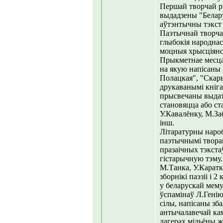
Першай творчай рэ
выдадзены "Белару
аўтэнтычны тэкст 
Паэтычнай творча
глыбокія народнас
моцныя хрысціянс
Прыкметнае месца 
на якую напісаны 
Полацкая", "Скары
друкаванымі кніга
прысвечаны выдатн
становяцца або ста
У.Кавалёнку, М.За
інш.
Літаратурны наро
паэтычнымі творам
празаічных тэкстаў
гістарычную тэму.
М.Танка, У.Каратк
зборнікі паэзіі і 
у беларускай мему
ўспамінаў Л.Генію
сілы, напісаны зб
антычалавечай кам
лагерах мільёны 