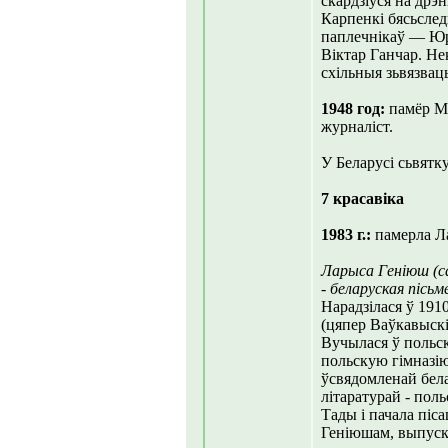
скардзіўся на дрэн
Карпенкі бясьслед
паплечнікаў — Юр
Віктар Ганчар. Не
схільныя зьвязваць
1948 год:
памёр Мі
журналіст.
У Беларусі сьвятк
7 красавіка
1983 г.:
памерла Ла
Ларыса Геніюш (с
- беларуская пісьм
Нарадзілася ў 191
(цяпер Ваўкавыскі
Вучылася ў польск
польскую гімназію,
ўсвядомленай бела
літаратурай - пол
Тады і пачала піс
Геніюшам, выпуск