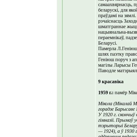
самаахвярнасць, 
беларускі, для я
праўдамі на зямлі
рэчаіснасць Заход
шматграннае жыцц
нацыянальна-вызва
пераемнікаў, падз
Беларусі.
Памерла Л.Геніюш 
шлях паэтку право
Геніюш поруч з а
магілы Ларысы Ге
Паводле матэрыяла
9 красавіка
1959 г.:
памёр Міко
Мікола (Мікалай Мі
горадзе Барысаве 
У 1920 г. скончы
гімназіі. Прымаў 
тэрыторыі Белару
— 1924), а ў 1930
аддзяленне педага