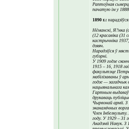
Раптоўная сьмерць
пачатую ім у 188
1890 г.:
нарадзіўся
Нёманскі, Я?нка (
(12 красавіка (31 
кастрычніка 1937)
дзяяч.
Нарадзіўся ў мяс
губэрні.
У 1909 годзе скон
1915 – 16, 1918 г
факультэце Петра
мабілізаваны ў ар
годзе — загадчык 
нацыянальнага кам
Гартным выдаваў г
друкаваць публіц
Чырвонай арміі. З 
эканамічных ворг
Член Інбелкульту.
году. У 1929 – 31
Акадэміі Навук. З 
прамысловасьці. У