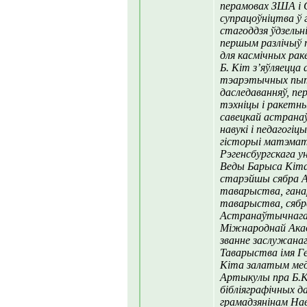
перамовах ЗША і 
супрацоўніцтва ў 
стагоддзя ўдзельн
першым разлічыў 
для касмічных раке
Б. Кіт з’яўляецца
тэарэтычных пыта
даследаванняў, пе
тэхніцы і ракетны
савецкай астрана
навукі і педагогіц
гісторыі матэмат
Рэгенсбургскага у
Веды Барыса Кіта 
старэйшы сябра 
таварыства, гана
таварыства, сяб
Астранаўтычнага 
Міжнароднай Акад
званне заслужана
Таварыства імя Г
Кіта залатым меда
Артыкулы пра Б.К
бібліяграфічных д
грамадзянінам Нав